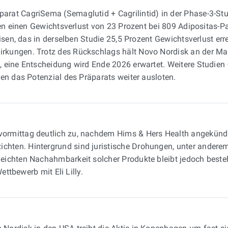
arat CagriSema (Semaglutid + Cagrilintid) in der Phase-3-St
hen einen Gewichtsverlust von 23 Prozent bei 809 Adipositas-Pa
isen, das in derselben Studie 25,5 Prozent Gewichtsverlust erre
kungen. Trotz des Rückschlags hält Novo Nordisk an der Mar
, eine Entscheidung wird Ende 2026 erwartet. Weitere Studie
en das Potenzial des Präparats weiter ausloten.
ormittag deutlich zu, nachdem Hims & Hers Health angekündig
ten. Hintergrund sind juristische Drohungen, unter anderem
eichten Nachahmbarkeit solcher Produkte bleibt jedoch beste
ettbewerb mit Eli Lilly.