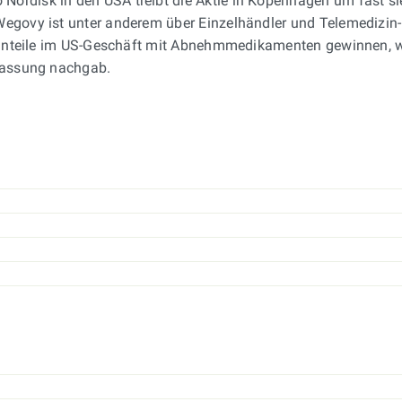
Nordisk in den USA treibt die Aktie in Kopenhagen um fast s
egovy ist unter anderem über Einzelhändler und Telemedizin-P
rktanteile im US-Geschäft mit Abnehmmedikamenten gewinnen, 
ulassung nachgab.