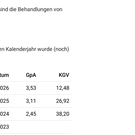
sind die Behandlungen von
len Kalenderjahr wurde (noch)
atum
GpA
KGV
2026
3,53
12,48
2025
3,11
26,92
2024
2,45
38,20
2023