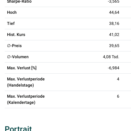
Sharpe-Ratio
-3,565
Hoch
44,64
Tief
38,16
Hist. Kurs
41,02
∅-Preis
39,65
∅-Volumen
4,08 Tsd.
Max. Verlust [%]
-6,984
Max. Verlustperiode
4
(Handelstage)
Max. Verlustperiode
6
(Kalendertage)
Portrait