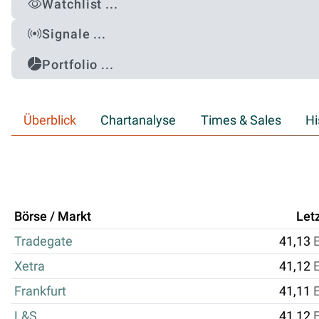
Watchlist ...
Signale ...
Portfolio ...
Überblick
Chartanalyse
Times & Sales
Hi
Börse / Markt
Let
Tradegate
41,13
Xetra
41,12
Frankfurt
41,11
L&S
41,12