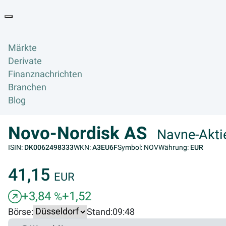
Goyax Logo
Toggle navigation
Märkte
Derivate
Finanznachrichten
Branchen
Blog
Novo-Nordisk AS
Navne-Aktie
ISIN:
DK0062498333
WKN:
A3EU6F
Symbol: NOV
Währung:
EUR
41,15
EUR
+3,84
+1,52
%
Börse:
Stand:
09:48