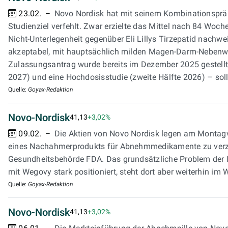
23.02.
Novo Nordisk hat mit seinem Kombinationspräp
Studienziel verfehlt. Zwar erzielte das Mittel nach 84 Woc
Nicht-Unterlegenheit gegenüber Eli Lillys Tirzepatid nachwe
akzeptabel, mit hauptsächlich milden Magen-Darm-Nebenwir
Zulassungsantrag wurde bereits im Dezember 2025 gestellt
2027) und eine Hochdosisstudie (zweite Hälfte 2026) – soll
Quelle:
Goyax-Redaktion
Novo-Nordisk
41,13
+3,02%
09.02.
Die Aktien von Novo Nordisk legen am Montagv
eines Nachahmerprodukts für Abnehmmedikamente zu verzich
Gesundheitsbehörde FDA. Das grundsätzliche Problem der l
mit Wegovy stark positioniert, steht dort aber weiterhin im W
Quelle:
Goyax-Redaktion
Novo-Nordisk
41,13
+3,02%