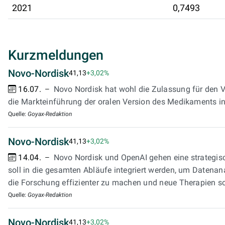
2021
0,7493
Kurzmeldungen
Novo-Nordisk
41,13
+3,02%
16.07.
Novo Nordisk hat wohl die Zulassung für den V
die Markteinführung der oralen Version des Medikaments in
Quelle:
Goyax-Redaktion
Novo-Nordisk
41,13
+3,02%
14.04.
Novo Nordisk und OpenAI gehen eine strategisc
soll in die gesamten Abläufe integriert werden, um Datenana
die Forschung effizienter zu machen und neue Therapien sc
Quelle:
Goyax-Redaktion
Novo-Nordisk
41,13
+3,02%