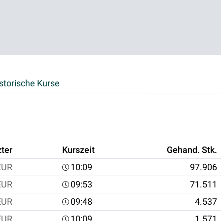
storische Kurse
zter
Kurszeit
Gehand. Stk.
EUR
10:09
97.906
EUR
09:53
71.511
EUR
09:48
4.537
EUR
10:09
1.571