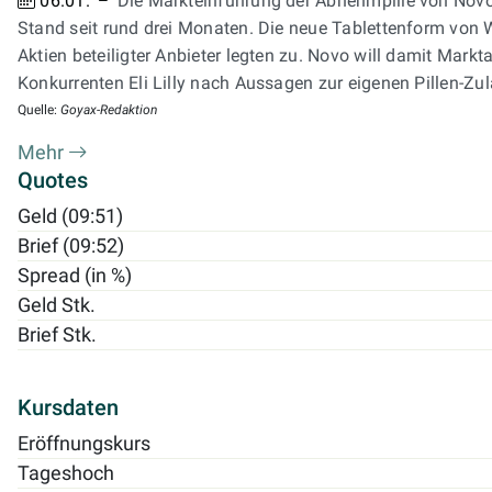
06.01.
Die Markteinführung der Abnehmpille von Novo 
Stand seit rund drei Monaten. Die neue Tablettenform von W
Aktien beteiligter Anbieter legten zu. Novo will damit Ma
Konkurrenten Eli Lilly nach Aussagen zur eigenen Pillen-Z
Quelle:
Goyax-Redaktion
Mehr
Quotes
Geld (09:51)
Brief (09:52)
Spread (in %)
Geld Stk.
Brief Stk.
Kursdaten
Eröffnungskurs
Tageshoch