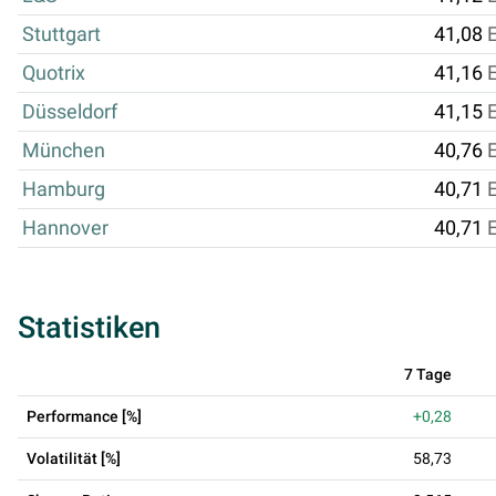
Stuttgart
41,08
Quotrix
41,16
Düsseldorf
41,15
München
40,76
Hamburg
40,71
Hannover
40,71
Statistiken
7 Tage
Performance [%]
+0,28
Volatilität [%]
58,73