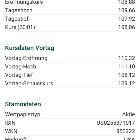
Eröffnungskurs
108,88
Tageshoch
109,66
Tagestief
107,92
Kurs (20:01)
108,06
Kursdaten Vortag
Vortag-Eröffnung
110,32
Vortag-Hoch
111,10
Vortag-Tief
108,12
Vortag-Schlusskurs
109,12
Stammdaten
Wertpapiertyp
Aktie
ISIN
US0255371017
WKN
850222
Herkunft
USA