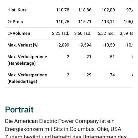
Hist. Kurs
110,78
118,86
102,00
97,40
∅-Preis
110,75
115,71
113,11
106,00
∅-Volumen
2,25 Tsd.
3,60 Tsd.
5,52 Tsd.
3,59 Tsd.
Max. Verlust [%]
-2,099
-9,594
-10,50
-10,50
Max. Verlustperiode
2
21
51
55
(Handelstage)
Max. Verlustperiode
2
29
74
84
(Kalendertage)
Portrait
Die American Electric Power Company ist ein
Energiekonzern mit Sitz in Columbus, Ohio, USA.
Zudem besitzt und betreibt das Unternehmen das