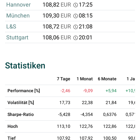
Hannover
108,82
EUR
17:25
München
109,30
EUR
08:15
L&S
108,72
EUR
21:08
Stuttgart
108,06
EUR
20:01
Statistiken
7 Tage
1 Monat
6 Monate
1 Jahr
Performance [%]
-2,46
-9,09
+5,94
+10,94
Volatilität [%]
17,73
22,38
21,84
19,63
Sharpe-Ratio
-5,428
-4,354
0,6376
0,5716
Hoch
113,10
122,76
122,86
122,86
Tief
107,92
107,92
100,50
90,00