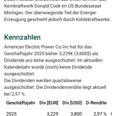
Kernkraftwerk Donald Cook im US-Bundesstaat
Michigan. Der überwiegende Teil der Energie-
Erzeugung geschieht jedoch durch Kohlekraftwerke.
Kennzahlen
American Electric Power Co.Inc hat für das
Geschäftsjahr 2025 bisher 3,229€ (3,800$) als
Dividende pro Aktie ausgeschüttet. Im aktuellen
Kalenderjahr wurde (noch) keine Dividende
ausgeschüttet.
Die Dividenden werden quartalsweise
ausgeschüttet. Die Dividendenrendite liegt aktuell
bei
2,97 %
.
Geschäftsjahr
Div [EUR]
Div [USD]
D-Rendite
2025
3,229
3,800
2,97 %
08