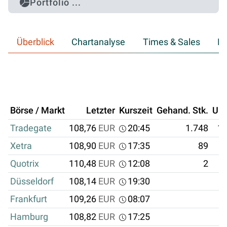
Portfolio ...
Überblick
Chartanalyse
Times & Sales
Hi
Börse / Markt
Letzter
Kurszeit
Gehand. Stk.
Um
Tradegate
108,76
EUR
20:45
1.748
19
Xetra
108,90
EUR
17:35
89
Quotrix
110,48
EUR
12:08
2
Düsseldorf
108,14
EUR
19:30
Frankfurt
109,26
EUR
08:07
Hamburg
108,82
EUR
17:25