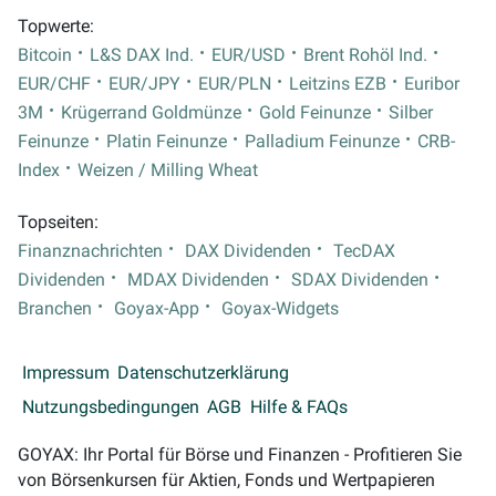
Topwerte:
Bitcoin
L&S DAX Ind.
EUR/USD
Brent Rohöl Ind.
EUR/CHF
EUR/JPY
EUR/PLN
Leitzins EZB
Euribor
3M
Krügerrand Goldmünze
Gold Feinunze
Silber
Feinunze
Platin Feinunze
Palladium Feinunze
CRB-
Index
Weizen / Milling Wheat
Topseiten:
Finanznachrichten
DAX Dividenden
TecDAX
Dividenden
MDAX Dividenden
SDAX Dividenden
Branchen
Goyax-App
Goyax-Widgets
Impressum
Datenschutzerklärung
Nutzungsbedingungen
AGB
Hilfe & FAQs
GOYAX: Ihr Portal für Börse und Finanzen - Profitieren Sie
von Börsenkursen für Aktien, Fonds und Wertpapieren