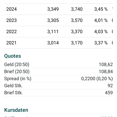
2024
3,349
3,740
3,45 %
10
2023
3,305
3,570
4,01 %
08
2022
3,111
3,370
4,03 %
09
2021
3,014
3,170
3,37 %
09
Quotes
Geld (20:50)
108,62
Brief (20:50)
108,84
Spread (in %)
0,2200 (0,20 %)
Geld Stk.
92
Brief Stk.
459
Kursdaten