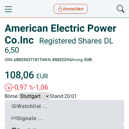
Anmelden
Toggle navigation
Goyax Logo
American Electric Power
Co.Inc
Registered Shares DL
6,50
ISIN:
US0255371017
WKN:
850222
Währung:
EUR
108,06
EUR
-0,97
-1,06
%
Börse:
Stand:
20:01
Watchlist ...
Signale ...