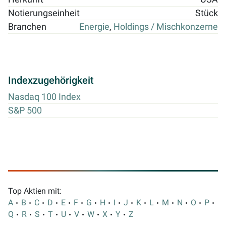
Notierungseinheit
Stück
Branchen
Energie
,
Holdings / Mischkonzerne
Indexzugehörigkeit
Nasdaq 100 Index
S&P 500
Top Aktien mit:
A
B
C
D
E
F
G
H
I
J
K
L
M
N
O
P
Q
R
S
T
U
V
W
X
Y
Z