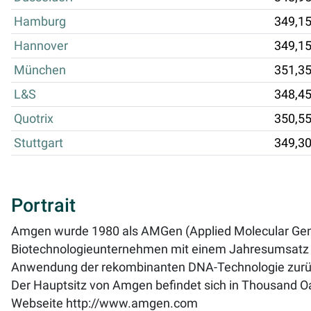
Hamburg
349,1
Hannover
349,1
München
351,3
L&S
348,4
Quotrix
350,5
Stuttgart
349,3
Portrait
Amgen wurde 1980 als AMGen (Applied Molecular Geneti
Biotechnologieunternehmen mit einem Jahresumsatz vo
Anwendung der rekombinanten DNA-Technologie zurück,
Der Hauptsitz von Amgen befindet sich in Thousand Oak
Webseite
http://www.amgen.com