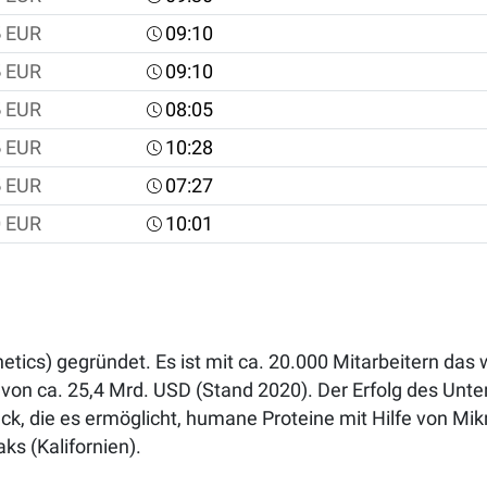
5
EUR
09:10
5
EUR
09:10
5
EUR
08:05
5
EUR
10:28
5
EUR
07:27
0
EUR
10:01
cs) gegründet. Es ist mit ca. 20.000 Mitarbeitern das 
n ca. 25,4 Mrd. USD (Stand 2020). Der Erfolg des Unte
 die es ermöglicht, humane Proteine mit Hilfe von Mik
s (Kalifornien).