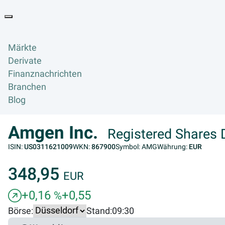
Goyax Logo
Toggle navigation
Märkte
Derivate
Finanznachrichten
Branchen
Blog
Amgen Inc.
Registered Shares 
ISIN:
US0311621009
WKN:
867900
Symbol: AMG
Währung:
EUR
348,95
EUR
+0,16
+0,55
%
Börse:
Stand:
09:30