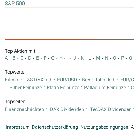
S&P 500
Top Aktien mit:
A
B
C
D
E
F
G
H
I
J
K
L
M
N
O
P
Q
Topwerte:
Bitcoin
L&S DAX Ind.
EUR/USD
Brent Rohöl Ind.
EUR/
Silber Feinunze
Platin Feinunze
Palladium Feinunze
C
Topseiten:
Finanznachrichten
DAX Dividenden
TecDAX Dividenden
Impressum
Datenschutzerklärung
Nutzungsbedingungen
A