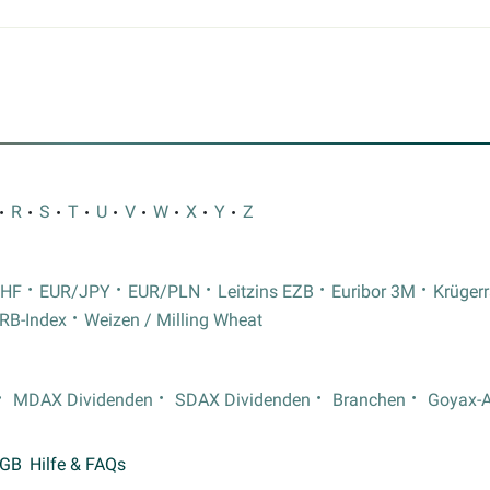
R
S
T
U
V
W
X
Y
Z
CHF
EUR/JPY
EUR/PLN
Leitzins EZB
Euribor 3M
Krüger
RB-Index
Weizen / Milling Wheat
MDAX Dividenden
SDAX Dividenden
Branchen
Goyax-
GB
Hilfe & FAQs