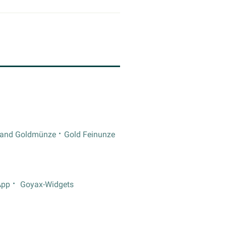
rand Goldmünze
Gold Feinunze
App
Goyax-Widgets