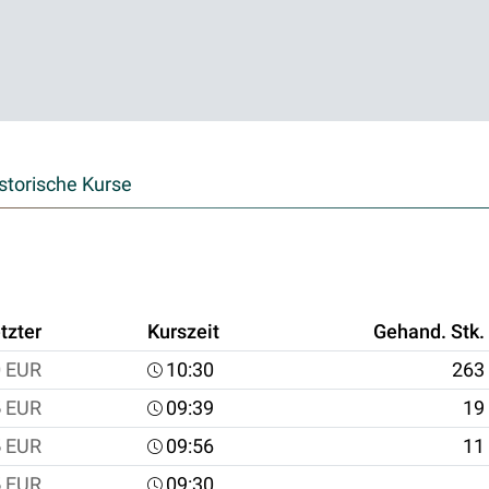
storische Kurse
tzter
Kurszeit
Gehand. Stk.
0
EUR
10:30
263
5
EUR
09:39
19
5
EUR
09:56
11
5
EUR
09:30