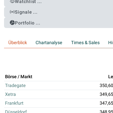
Watchlist ...
Signale ...
Portfolio ...
Überblick
Chartanalyse
Times & Sales
Hi
Börse / Markt
Le
Tradegate
350,6
Xetra
349,6
Frankfurt
347,6
Düsseldorf
348,9