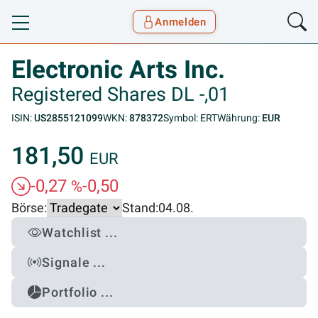
Anmelden
Toggle navigation
Goyax Logo
Electronic Arts Inc.
Registered Shares DL -,01
ISIN:
US2855121099
WKN:
878372
Symbol: ERT
Währung:
EUR
181,50
EUR
-0,27
-0,50
%
Börse:
Stand:
04.08.
Watchlist ...
Signale ...
Portfolio ...