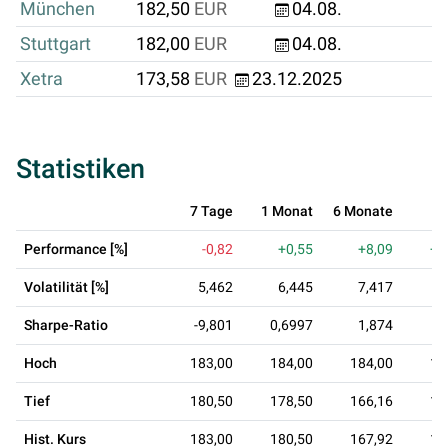
München
182,50
EUR
04.08.
Stuttgart
182,00
EUR
04.08.
Xetra
173,58
EUR
23.12.2025
Statistiken
7 Tage
1 Monat
6 Monate
1 
Performance [%]
-0,82
+0,55
+8,09
+3
Volatilität [%]
5,462
6,445
7,417
1
Sharpe-Ratio
-9,801
0,6997
1,874
1
Hoch
183,00
184,00
184,00
18
Tief
180,50
178,50
166,16
13
Hist. Kurs
183,00
180,50
167,92
13