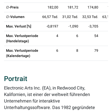
∅-Preis
182,00
181,72
174,80
16
∅-Volumen
66,57 Tsd.
31,02 Tsd.
32,53 Tsd.
63,12 
Max. Verlust [%]
-0,8197
-1,090
-3,705
-7
Max. Verlustperiode
4
6
54
(Handelstage)
Max. Verlustperiode
6
8
79
(Kalendertage)
Portrait
Electronic Arts Inc. (EA), in Redwood City,
Kalifornien, ist einer der weltweit führenden
Unternehmen für interaktive
Unterhaltungssoftware. Das 1982 gegründete