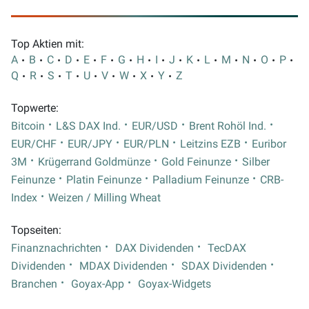
Top Aktien mit:
A
B
C
D
E
F
G
H
I
J
K
L
M
N
O
P
Q
R
S
T
U
V
W
X
Y
Z
Topwerte:
Bitcoin
L&S DAX Ind.
EUR/USD
Brent Rohöl Ind.
EUR/CHF
EUR/JPY
EUR/PLN
Leitzins EZB
Euribor
3M
Krügerrand Goldmünze
Gold Feinunze
Silber
Feinunze
Platin Feinunze
Palladium Feinunze
CRB-
Index
Weizen / Milling Wheat
Topseiten:
Finanznachrichten
DAX Dividenden
TecDAX
Dividenden
MDAX Dividenden
SDAX Dividenden
Branchen
Goyax-App
Goyax-Widgets