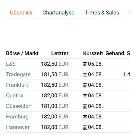
Überblick
Chartanalyse
Times & Sales
Hi
Börse / Markt
Letzter
Kurszeit
Gehand. Stk
L&S
182,50
EUR
05.08.
Tradegate
181,50
EUR
04.08.
1.42
Frankfurt
182,50
EUR
04.08.
2
Quotrix
182,00
EUR
04.08.
Düsseldorf
181,00
EUR
04.08.
Hamburg
182,00
EUR
04.08.
Hannover
182,00
EUR
04.08.