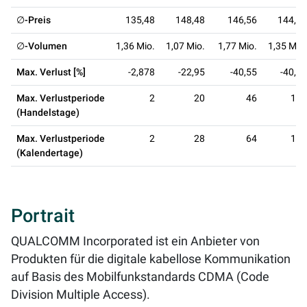
∅-Preis
135,48
148,48
146,56
144,28
∅-Volumen
1,36 Mio.
1,07 Mio.
1,77 Mio.
1,35 Mio.
Max. Verlust [%]
-2,878
-22,95
-40,55
-40,55
Max. Verlustperiode
2
20
46
128
(Handelstage)
Max. Verlustperiode
2
28
64
190
(Kalendertage)
Portrait
QUALCOMM Incorporated ist ein Anbieter von
Produkten für die digitale kabellose Kommunikation
auf Basis des Mobilfunkstandards CDMA (Code
Division Multiple Access).