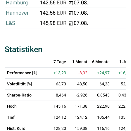
Hamburg
142,56
EUR
07.08.
Hannover
142,56
EUR
07.08.
L&S
145,98
EUR
07.08.
Statistiken
7 Tage
1 Monat
6 Monate
1 Jahr
Performance [%]
+13,23
-8,92
+24,97
+16,15
Volatilität [%]
63,73
48,50
64,23
52,10
Sharpe-Ratio
8,464
-2,926
0,8543
0,4316
Hoch
145,16
171,38
222,90
222,90
Tief
124,12
124,12
105,44
105,44
Hist. Kurs
128,20
159,38
116,16
124,98