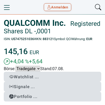
Anmelden
Toggle navigation
Goyax Logo
QUALCOMM Inc.
Registered
Shares DL -,0001
ISIN:
US7475251036
WKN:
883121
Symbol: QCI
Währung:
EUR
145,16
EUR
+4,04
+5,64
%
Börse:
Stand:
07.08.
Watchlist ...
Signale ...
Portfolio ...