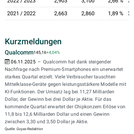
2022 / 2023
2,903
3,100
2,66 %
30
2021 / 2022
2,663
2,860
1,89 %
31
Kurzmeldungen
Qualcomm
145,16
+4,04%
06.11.2025
Qualcomm hat dank steigender
Nachfrage nach Premium-Smartphones ein unerwartet
starkes Quartal erzielt. Viele Verbraucher tauschten
Mittelklasse-Geräte gegen leistungsstärkere Modelle mit
KI-Funktionen. Der Umsatz lag bei 11,27 Milliarden
Dollar, der Gewinn bei drei Dollar je Aktie. Für das
kommende Quartal erwartet der Chipkonzern Erlöse von
11,8 bis 12,6 Milliarden Dollar und einen Gewinn
zwischen 3,30 und 3,50 Dollar je Aktie.
Quelle:
Goyax-Redaktion