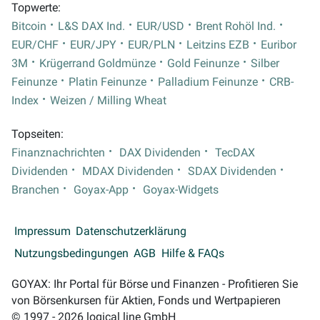
Topwerte:
Bitcoin
L&S DAX Ind.
EUR/USD
Brent Rohöl Ind.
EUR/CHF
EUR/JPY
EUR/PLN
Leitzins EZB
Euribor
3M
Krügerrand Goldmünze
Gold Feinunze
Silber
Feinunze
Platin Feinunze
Palladium Feinunze
CRB-
Index
Weizen / Milling Wheat
Topseiten:
Finanznachrichten
DAX Dividenden
TecDAX
Dividenden
MDAX Dividenden
SDAX Dividenden
Branchen
Goyax-App
Goyax-Widgets
Impressum
Datenschutzerklärung
Nutzungsbedingungen
AGB
Hilfe & FAQs
GOYAX: Ihr Portal für Börse und Finanzen - Profitieren Sie
von Börsenkursen für Aktien, Fonds und Wertpapieren
© 1997 - 2026 logical line GmbH