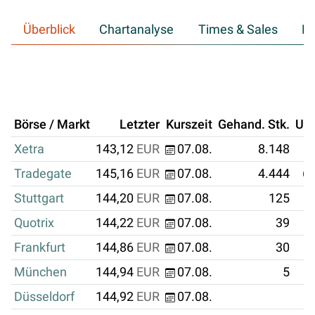
Überblick
Chartanalyse
Times & Sales
Hi
Börse / Markt
Letzter
Kurszeit
Gehand. Stk.
Um
Xetra
143,12
EUR
07.08.
8.148
Tradegate
145,16
EUR
07.08.
4.444
64
Stuttgart
144,20
EUR
07.08.
125
Quotrix
144,22
EUR
07.08.
39
Frankfurt
144,86
EUR
07.08.
30
München
144,94
EUR
07.08.
5
Düsseldorf
144,92
EUR
07.08.