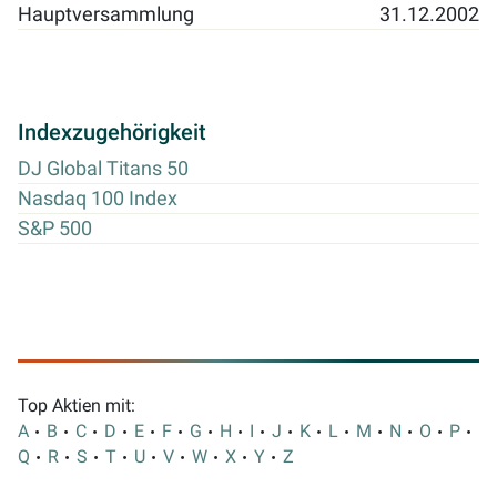
Hauptversammlung
31.12.2002
Indexzugehörigkeit
DJ Global Titans 50
Nasdaq 100 Index
S&P 500
Top Aktien mit:
A
B
C
D
E
F
G
H
I
J
K
L
M
N
O
P
Q
R
S
T
U
V
W
X
Y
Z