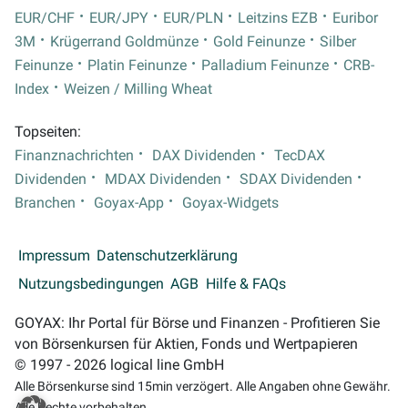
EUR/CHF
EUR/JPY
EUR/PLN
Leitzins EZB
Euribor
3M
Krügerrand Goldmünze
Gold Feinunze
Silber
Feinunze
Platin Feinunze
Palladium Feinunze
CRB-
Index
Weizen / Milling Wheat
Topseiten:
Finanznachrichten
DAX Dividenden
TecDAX
Dividenden
MDAX Dividenden
SDAX Dividenden
Branchen
Goyax-App
Goyax-Widgets
Impressum
Datenschutzerklärung
Nutzungsbedingungen
AGB
Hilfe & FAQs
GOYAX: Ihr Portal für Börse und Finanzen - Profitieren Sie
von Börsenkursen für Aktien, Fonds und Wertpapieren
© 1997 - 2026 logical line GmbH
Alle Börsenkurse sind 15min verzögert. Alle Angaben ohne Gewähr.
Alle Rechte vorbehalten