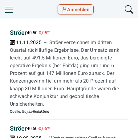
Anmelden
Toggle navigation
Goyax Logo
Ströer
40,50
-0,05%
11.11.2025
Ströer verzeichnet im dritten
Quartal rückläufige Ergebnisse. Der Umsatz sank
leicht auf 491,5 Millionen Euro, das bereinigte
operative Ergebnis (ber Ebitda) ging um rund 6
Prozent auf gut 147 Millionen Euro zurück. Der
Konzerngewinn fiel um mehr als 20 Prozent auf
knapp 30 Millionen Euro. Hauptgründe waren die
schwache Konjunktur und geopolitische
Unsicherheiten.
Quelle:
Goyax-Redaktion
Ströer
40,50
-0,05%