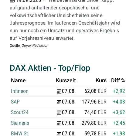
19.09.2025
Werbevermarkter Ströer kappt
aufgrund anhaltender geopolitischer und
volkswirtschaftlicher Unsicherheiten seine
Jahresprognose. Im laufenden Geschäftsjahr wird
nun nur noch ein Umsatz und operatives Ergebnis
auf Vorjahresniveau erwartet.
Quelle:
Goyax-Redaktion
DAX Aktien - Top/Flop
Name
Kurszeit
Kurs
Diff %
Infineon
07.08.
62,08
EUR
+2,92
SAP
07.08.
177,96
EUR
+4,08
Scout24
07.08.
74,40
EUR
+3,62
Siemens
07.08.
279,80
EUR
+2,45
BMW St.
07.08.
59,78
EUR
+1,98