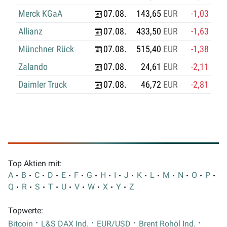
Merck KGaA
07.08.
143,65
EUR
-1,03
Allianz
07.08.
433,50
EUR
-1,63
Münchner Rück
07.08.
515,40
EUR
-1,38
Zalando
07.08.
24,61
EUR
-2,11
Daimler Truck
07.08.
46,72
EUR
-2,81
Top Aktien mit:
A
B
C
D
E
F
G
H
I
J
K
L
M
N
O
P
Q
R
S
T
U
V
W
X
Y
Z
Topwerte:
Bitcoin
L&S DAX Ind.
EUR/USD
Brent Rohöl Ind.