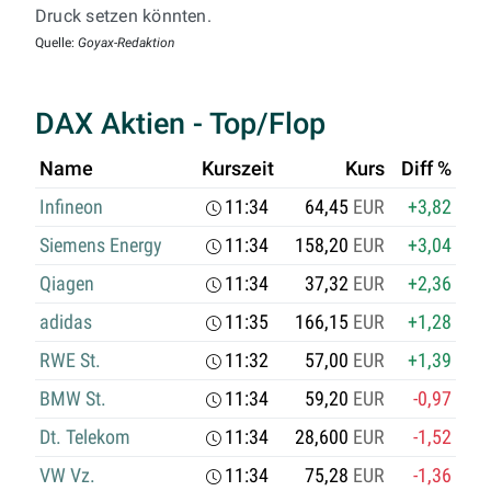
Druck setzen könnten.
Quelle:
Goyax-Redaktion
DAX Aktien - Top/Flop
Name
Kurszeit
Kurs
Diff %
Infineon
11:34
64,45
EUR
+3,82
Siemens Energy
11:34
158,20
EUR
+3,04
Qiagen
11:34
37,32
EUR
+2,36
adidas
11:35
166,15
EUR
+1,28
RWE St.
11:32
57,00
EUR
+1,39
BMW St.
11:34
59,20
EUR
-0,97
Dt. Telekom
11:34
28,600
EUR
-1,52
VW Vz.
11:34
75,28
EUR
-1,36