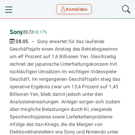
Anmelden
Toggle navigation
Goyax Logo
Sony
20,72
+0,17%
08.05.
Sony erwartet für das laufende
Geschäftsjahr einen Anstieg des Betriebsgewinns
um elf Prozent auf 1,6 Billionen Yen. Gleichzeitig
rechnet der japanische Unterhaltungskonzern mit
rückläufigen Umsätzen im wichtigen Videospiele-
Geschäft. Im vergangenen Geschäftsjahr stieg das
operative Ergebnis zwar um 13,4 Prozent auf 1,45
Billionen Yen, blieb damit jedoch unter den
Analystenerwartungen. Anleger sorgen sich zudem
über mögliche Belastungen durch KI, steigende
Speicherchippreise sowie Lieferkettenprobleme
infolge des Iran-Kriegs, die die Margen von
Elektronikherstellern wie Sony und Nintendo unter