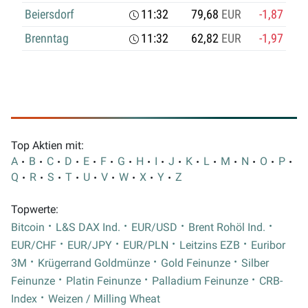
Beiersdorf
11:32
79,68
EUR
-1,87
Brenntag
11:32
62,82
EUR
-1,97
Top Aktien mit:
A
B
C
D
E
F
G
H
I
J
K
L
M
N
O
P
Q
R
S
T
U
V
W
X
Y
Z
Topwerte:
Bitcoin
L&S DAX Ind.
EUR/USD
Brent Rohöl Ind.
EUR/CHF
EUR/JPY
EUR/PLN
Leitzins EZB
Euribor
3M
Krügerrand Goldmünze
Gold Feinunze
Silber
Feinunze
Platin Feinunze
Palladium Feinunze
CRB-
Index
Weizen / Milling Wheat