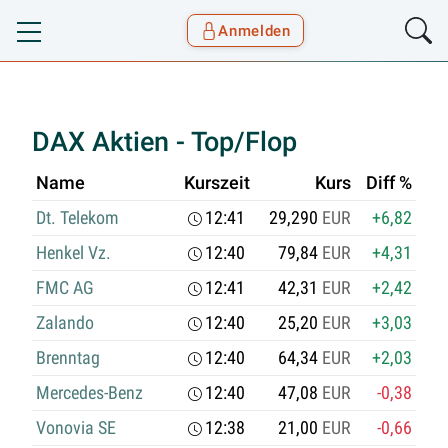
Anmelden
Toggle navigation
Goyax Logo
DAX Aktien - Top/Flop
Name
Kurszeit
Kurs
Diff %
Dt. Telekom
12:41
29,290
EUR
+6,82
Henkel Vz.
12:40
79,84
EUR
+4,31
FMC AG
12:41
42,31
EUR
+2,42
Zalando
12:40
25,20
EUR
+3,03
Brenntag
12:40
64,34
EUR
+2,03
Mercedes-Benz
12:40
47,08
EUR
-0,38
Vonovia SE
12:38
21,00
EUR
-0,66