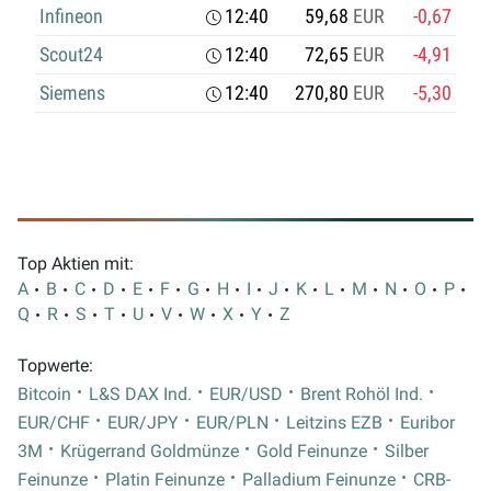
Infineon
12:40
59,68
EUR
-0,67
Scout24
12:40
72,65
EUR
-4,91
Siemens
12:40
270,80
EUR
-5,30
Top Aktien mit:
A
B
C
D
E
F
G
H
I
J
K
L
M
N
O
P
Q
R
S
T
U
V
W
X
Y
Z
Topwerte:
Bitcoin
L&S DAX Ind.
EUR/USD
Brent Rohöl Ind.
EUR/CHF
EUR/JPY
EUR/PLN
Leitzins EZB
Euribor
3M
Krügerrand Goldmünze
Gold Feinunze
Silber
Feinunze
Platin Feinunze
Palladium Feinunze
CRB-