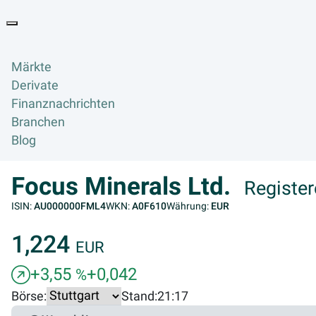
Goyax Logo
Toggle navigation
Märkte
Derivate
Finanznachrichten
Branchen
Blog
Focus Minerals Ltd.
Register
ISIN:
AU000000FML4
WKN:
A0F610
Währung:
EUR
1,224
EUR
+3,55
+0,042
%
Börse:
Stand:
21:17