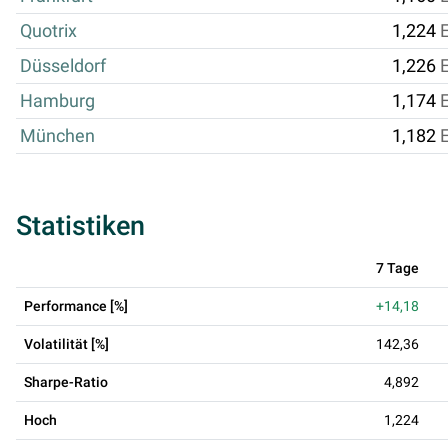
Quotrix
1,224
Düsseldorf
1,226
Hamburg
1,174
München
1,182
Statistiken
7 Tage
Performance [%]
+14,18
Volatilität [%]
142,36
Sharpe-Ratio
4,892
Hoch
1,224