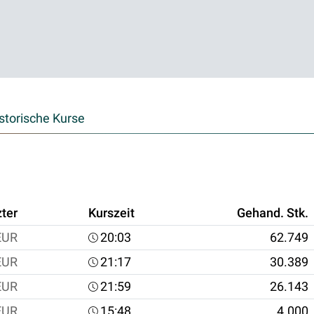
storische Kurse
zter
Kurszeit
Gehand. Stk.
EUR
20:03
62.749
EUR
21:17
30.389
EUR
21:59
26.143
EUR
15:48
4.000