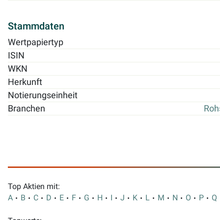
Stammdaten
Wertpapiertyp
ISIN
WKN
Herkunft
Notierungseinheit
Branchen
Roh
Top Aktien mit:
A
B
C
D
E
F
G
H
I
J
K
L
M
N
O
P
Q