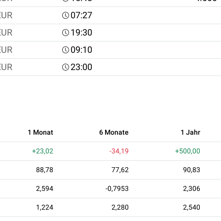
EUR
07:27
EUR
19:30
EUR
09:10
EUR
23:00
1 Monat
6 Monate
1 Jahr
+23,02
-34,19
+500,00
88,78
77,62
90,83
2,594
-0,7953
2,306
1,224
2,280
2,540