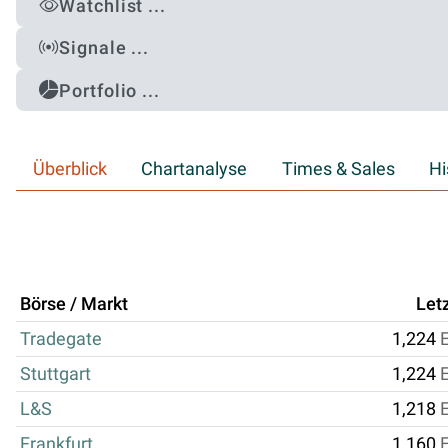
Watchlist ...
Signale ...
Portfolio ...
Überblick
Chartanalyse
Times & Sales
Hi
Börse / Markt
Let
Tradegate
1,224
Stuttgart
1,224
L&S
1,218
Frankfurt
1,160