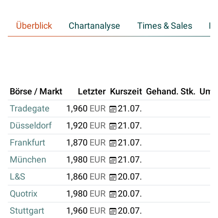
Überblick
Chartanalyse
Times & Sales
Hi
Börse / Markt
Letzter
Kurszeit
Gehand. Stk.
Ums
Tradegate
1,960
EUR
21.07.
Düsseldorf
1,920
EUR
21.07.
Frankfurt
1,870
EUR
21.07.
München
1,980
EUR
21.07.
L&S
1,860
EUR
20.07.
Quotrix
1,980
EUR
20.07.
Stuttgart
1,960
EUR
20.07.