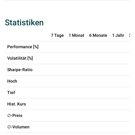
Statistiken
7 Tage
1 Monat
6 Monate
1 Jahr
3 
Performance [%]
Volatilität [%]
Sharpe-Ratio
Hoch
Tief
Hist. Kurs
∅-Preis
∅-Volumen