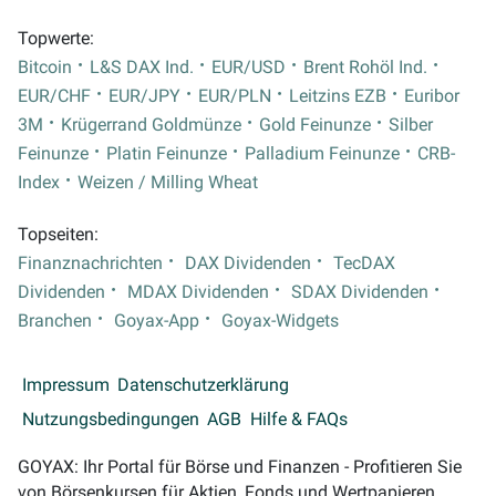
Topwerte:
Bitcoin
L&S DAX Ind.
EUR/USD
Brent Rohöl Ind.
EUR/CHF
EUR/JPY
EUR/PLN
Leitzins EZB
Euribor
3M
Krügerrand Goldmünze
Gold Feinunze
Silber
Feinunze
Platin Feinunze
Palladium Feinunze
CRB-
Index
Weizen / Milling Wheat
Topseiten:
Finanznachrichten
DAX Dividenden
TecDAX
Dividenden
MDAX Dividenden
SDAX Dividenden
Branchen
Goyax-App
Goyax-Widgets
Impressum
Datenschutzerklärung
Nutzungsbedingungen
AGB
Hilfe & FAQs
GOYAX: Ihr Portal für Börse und Finanzen - Profitieren Sie
von Börsenkursen für Aktien, Fonds und Wertpapieren