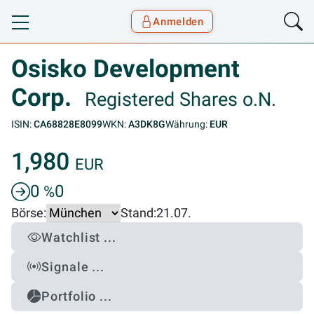
Anmelden
Toggle navigation
Goyax Logo
Osisko Development
Corp.
Registered Shares o.N.
ISIN:
CA68828E8099
WKN:
A3DK8G
Währung:
EUR
1,980
EUR
0
0
%
Börse:
Stand:
21.07.
Watchlist ...
Signale ...
Portfolio ...