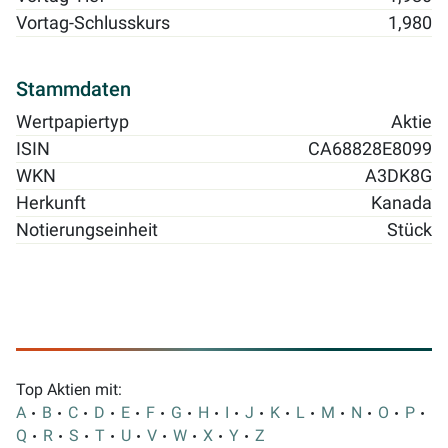
Vortag-Schlusskurs
1,980
Stammdaten
Wertpapiertyp
Aktie
ISIN
CA68828E8099
WKN
A3DK8G
Herkunft
Kanada
Notierungseinheit
Stück
Top Aktien mit:
A
B
C
D
E
F
G
H
I
J
K
L
M
N
O
P
Q
R
S
T
U
V
W
X
Y
Z