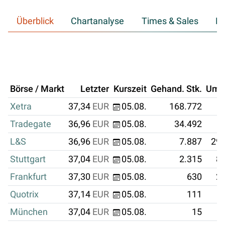
Überblick
Chartanalyse
Times & Sales
Hi
Börse / Markt
Letzter
Kurszeit
Gehand. Stk.
Ums
Xetra
37,34
EUR
05.08.
168.772
6
Tradegate
36,96
EUR
05.08.
34.492
1
L&S
36,96
EUR
05.08.
7.887
291
Stuttgart
37,04
EUR
05.08.
2.315
85
Frankfurt
37,30
EUR
05.08.
630
23
Quotrix
37,14
EUR
05.08.
111
München
37,04
EUR
05.08.
15