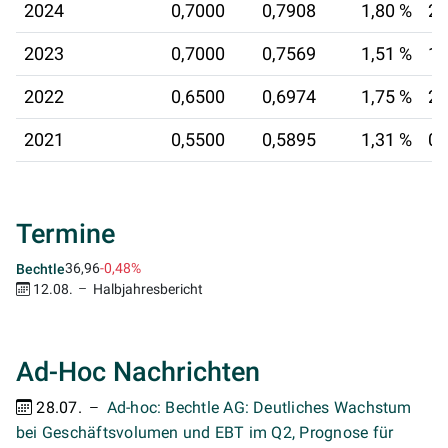
2024
0,7000
0,7908
1,80 %
28
2023
0,7000
0,7569
1,51 %
12
2022
0,6500
0,6974
1,75 %
26
2021
0,5500
0,5895
1,31 %
03
Termine
36,96
-0,48%
Bechtle
12.08.
Halbjahresbericht
Ad-Hoc Nachrichten
28.07.
Ad-hoc: Bechtle AG: Deutliches Wachstum
bei Geschäftsvolumen und EBT im Q2, Prognose für