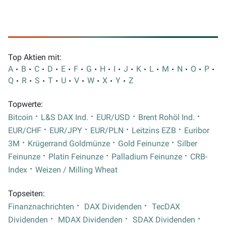
Top Aktien mit:
A
B
C
D
E
F
G
H
I
J
K
L
M
N
O
P
Q
R
S
T
U
V
W
X
Y
Z
Topwerte:
Bitcoin
L&S DAX Ind.
EUR/USD
Brent Rohöl Ind.
EUR/CHF
EUR/JPY
EUR/PLN
Leitzins EZB
Euribor
3M
Krügerrand Goldmünze
Gold Feinunze
Silber
Feinunze
Platin Feinunze
Palladium Feinunze
CRB-
Index
Weizen / Milling Wheat
Topseiten:
Finanznachrichten
DAX Dividenden
TecDAX
Dividenden
MDAX Dividenden
SDAX Dividenden