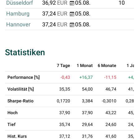
Düsseldorf
36,92
EUR
05.08.
10
Hamburg
37,24
EUR
05.08.
Hannover
37,24
EUR
05.08.
Statistiken
7 Tage
1 Monat
6 Monate
1 Jahr
Performance [%]
-0,43
+16,37
-11,15
+4,64
Volatilität [%]
35,35
54,00
46,74
41,91
Sharpe-Ratio
0,1720
3,384
-0,3010
0,2804
Hoch
37,90
37,90
43,22
45,16
Tief
35,74
29,64
24,60
24,60
Hist. Kurs
37,12
31,76
41,60
35,32