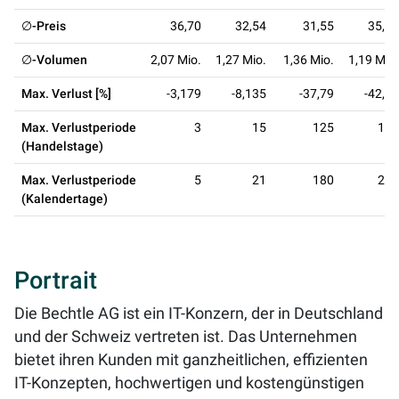
∅-Preis
36,70
32,54
31,55
35,69
∅-Volumen
2,07 Mio.
1,27 Mio.
1,36 Mio.
1,19 Mio.
Max. Verlust [%]
-3,179
-8,135
-37,79
-42,41
Max. Verlustperiode
3
15
125
147
(Handelstage)
Max. Verlustperiode
5
21
180
210
(Kalendertage)
Portrait
Die Bechtle AG ist ein IT-Konzern, der in Deutschland
und der Schweiz vertreten ist. Das Unternehmen
bietet ihren Kunden mit ganzheitlichen, effizienten
IT-Konzepten, hochwertigen und kostengünstigen