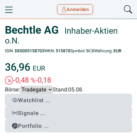
Anmelden
Toggle navigation
Goyax Logo
Bechtle AG
Inhaber-Aktien
o.N.
ISIN:
DE0005158703
WKN:
515870
Symbol: BC8
Währung:
EUR
36,96
EUR
-0,48
-0,18
%
Börse:
Stand:
05.08.
Watchlist ...
Signale ...
Portfolio ...