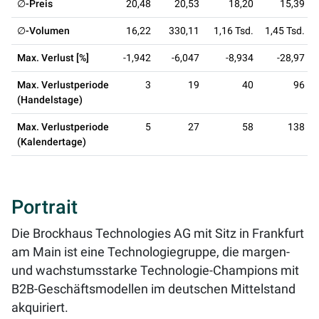
∅-Preis
20,48
20,53
18,20
15,39
∅-Volumen
16,22
330,11
1,16 Tsd.
1,45 Tsd.
Max. Verlust [%]
-1,942
-6,047
-8,934
-28,97
Max. Verlustperiode
3
19
40
96
(Handelstage)
Max. Verlustperiode
5
27
58
138
(Kalendertage)
Portrait
Die Brockhaus Technologies AG mit Sitz in Frankfurt
am Main ist eine Technologiegruppe, die margen-
und wachstumsstarke Technologie-Champions mit
B2B-Geschäftsmodellen im deutschen Mittelstand
akquiriert.