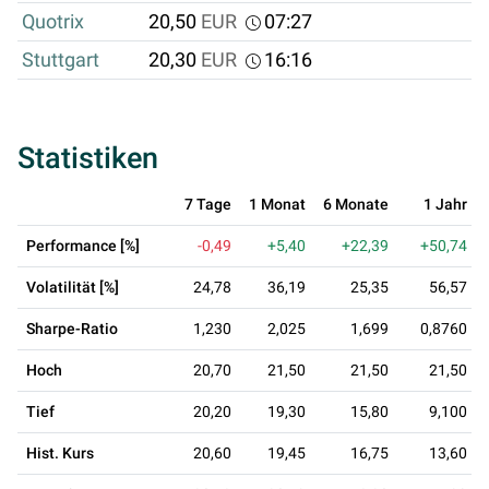
Quotrix
20,50
EUR
07:27
Stuttgart
20,30
EUR
16:16
Statistiken
7 Tage
1 Monat
6 Monate
1 Jahr
Performance [%]
-0,49
+5,40
+22,39
+50,74
Volatilität [%]
24,78
36,19
25,35
56,57
Sharpe-Ratio
1,230
2,025
1,699
0,8760
Hoch
20,70
21,50
21,50
21,50
Tief
20,20
19,30
15,80
9,100
Hist. Kurs
20,60
19,45
16,75
13,60