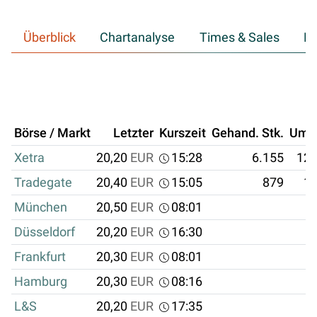
Überblick
Chartanalyse
Times & Sales
Hi
Börse / Markt
Letzter
Kurszeit
Gehand. Stk.
Ums
Xetra
20,20
EUR
15:28
6.155
124
Tradegate
20,40
EUR
15:05
879
17
München
20,50
EUR
08:01
Düsseldorf
20,20
EUR
16:30
Frankfurt
20,30
EUR
08:01
Hamburg
20,30
EUR
08:16
L&S
20,20
EUR
17:35