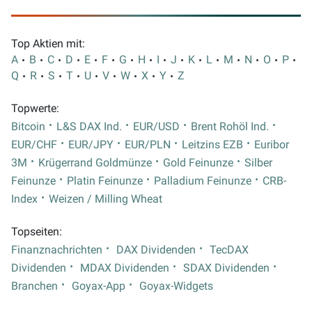
Top Aktien mit:
A
B
C
D
E
F
G
H
I
J
K
L
M
N
O
P
Q
R
S
T
U
V
W
X
Y
Z
Topwerte:
Bitcoin
L&S DAX Ind.
EUR/USD
Brent Rohöl Ind.
EUR/CHF
EUR/JPY
EUR/PLN
Leitzins EZB
Euribor
3M
Krügerrand Goldmünze
Gold Feinunze
Silber
Feinunze
Platin Feinunze
Palladium Feinunze
CRB-
Index
Weizen / Milling Wheat
Topseiten:
Finanznachrichten
DAX Dividenden
TecDAX
Dividenden
MDAX Dividenden
SDAX Dividenden
Branchen
Goyax-App
Goyax-Widgets