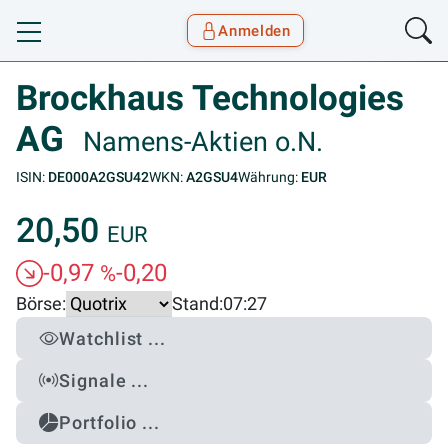
Anmelden
Toggle navigation
Goyax Logo
Brockhaus Technologies
AG
Namens-Aktien o.N.
ISIN:
DE000A2GSU42
WKN:
A2GSU4
Währung:
EUR
20,50
EUR
-0,97
-0,20
%
Börse:
Stand:
07:27
Watchlist ...
Signale ...
Portfolio ...