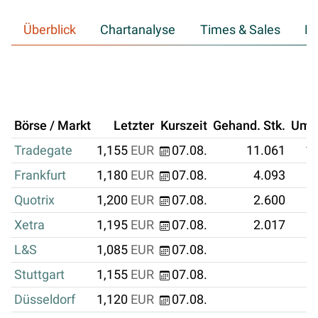
Überblick
Chartanalyse
Times & Sales
Hi
Börse / Markt
Letzter
Kurszeit
Gehand. Stk.
Ums
Tradegate
1,155
EUR
07.08.
11.061
12
Frankfurt
1,180
EUR
07.08.
4.093
Quotrix
1,200
EUR
07.08.
2.600
Xetra
1,195
EUR
07.08.
2.017
L&S
1,085
EUR
07.08.
Stuttgart
1,155
EUR
07.08.
Düsseldorf
1,120
EUR
07.08.