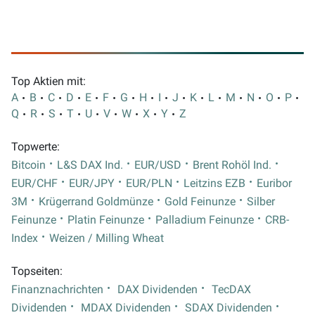
Top Aktien mit:
A
B
C
D
E
F
G
H
I
J
K
L
M
N
O
P
Q
R
S
T
U
V
W
X
Y
Z
Topwerte:
Bitcoin
L&S DAX Ind.
EUR/USD
Brent Rohöl Ind.
EUR/CHF
EUR/JPY
EUR/PLN
Leitzins EZB
Euribor
3M
Krügerrand Goldmünze
Gold Feinunze
Silber
Feinunze
Platin Feinunze
Palladium Feinunze
CRB-
Index
Weizen / Milling Wheat
Topseiten:
Finanznachrichten
DAX Dividenden
TecDAX
Dividenden
MDAX Dividenden
SDAX Dividenden