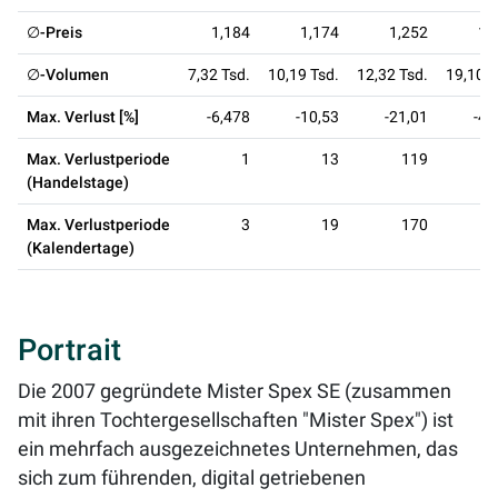
∅-Preis
1,184
1,174
1,252
1,
∅-Volumen
7,32 Tsd.
10,19 Tsd.
12,32 Tsd.
19,10 T
Max. Verlust [%]
-6,478
-10,53
-21,01
-44
Max. Verlustperiode
1
13
119
(Handelstage)
Max. Verlustperiode
3
19
170
(Kalendertage)
Portrait
Die 2007 gegründete Mister Spex SE (zusammen
mit ihren Tochtergesellschaften "Mister Spex") ist
ein mehrfach ausgezeichnetes Unternehmen, das
sich zum führenden, digital getriebenen