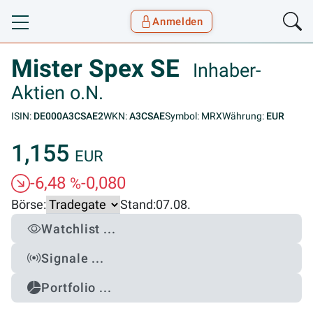
Anmelden
Toggle navigation
Goyax Logo
Mister Spex SE
Inhaber-
Aktien o.N.
ISIN:
DE000A3CSAE2
WKN:
A3CSAE
Symbol: MRX
Währung:
EUR
1,155
EUR
-6,48
-0,080
%
Börse:
Stand:
07.08.
Watchlist ...
Signale ...
Portfolio ...