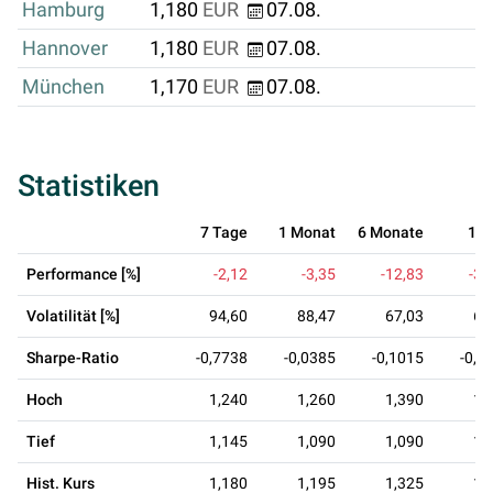
Hamburg
1,180
EUR
07.08.
Hannover
1,180
EUR
07.08.
München
1,170
EUR
07.08.
Statistiken
7 Tage
1 Monat
6 Monate
1 J
Performance [%]
-2,12
-3,35
-12,83
-38
Volatilität [%]
94,60
88,47
67,03
60
Sharpe-Ratio
-0,7738
-0,0385
-0,1015
-0,5
Hoch
1,240
1,260
1,390
1,
Tief
1,145
1,090
1,090
1,
Hist. Kurs
1,180
1,195
1,325
1,