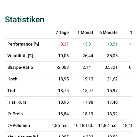
Statistiken
7 Tage
1 Monat
6 Monate
1 J
Performance [%]
-0,37
+5,01
+8,51
+26
Volatilität [%]
10,05
26,44
35,05
33
Sharpe-Ratio
-2,008
2,141
0,5721
0,8
Hoch
18,95
19,13
21,62
21
Tief
18,75
15,97
15,97
14
Hist. Kurs
18,95
17,98
17,40
14
∅-Preis
18,84
18,19
18,92
18
∅-Volumen
1,86 Tsd.
10,18 Tsd.
11,82 Tsd.
18,40 T