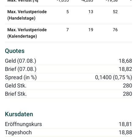
Max. Verlust [%]
-1,055
-4,283
-19,58
-19
Max. Verlustperiode
5
13
52
(Handelstage)
Max. Verlustperiode
7
19
76
(Kalendertage)
Quotes
Geld (07.08.)
18,68
Brief (07.08.)
18,82
Spread (in %)
0,1400 (0,75 %)
Geld Stk.
280
Brief Stk.
280
Kursdaten
Eröffnungskurs
18,81
Tageshoch
18,88