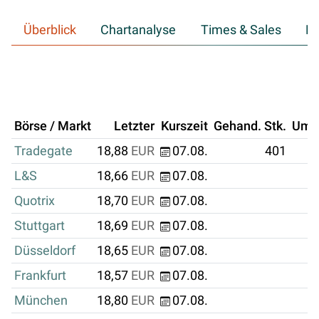
Überblick
Chartanalyse
Times & Sales
Hi
Börse / Markt
Letzter
Kurszeit
Gehand. Stk.
Ums
Tradegate
18,88
EUR
07.08.
401
L&S
18,66
EUR
07.08.
Quotrix
18,70
EUR
07.08.
Stuttgart
18,69
EUR
07.08.
Düsseldorf
18,65
EUR
07.08.
Frankfurt
18,57
EUR
07.08.
München
18,80
EUR
07.08.