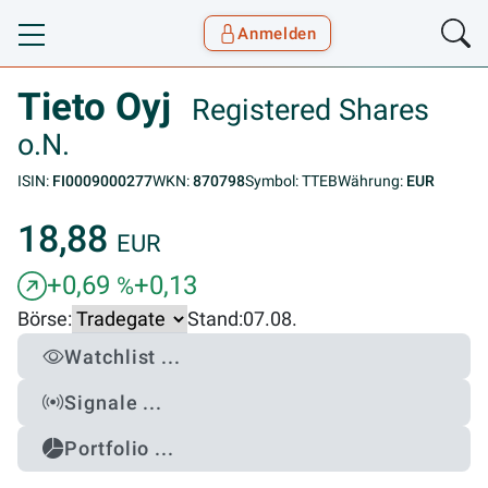
Anmelden
Toggle navigation
Goyax Logo
Tieto Oyj
Registered Shares
o.N.
ISIN:
FI0009000277
WKN:
870798
Symbol: TTEB
Währung:
EUR
18,88
EUR
+0,69
+0,13
%
Börse:
Stand:
07.08.
Watchlist ...
Signale ...
Portfolio ...