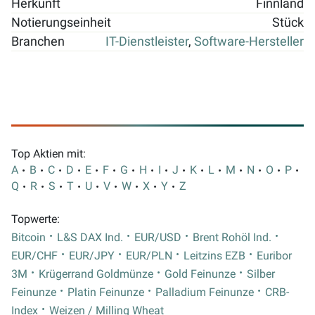
Herkunft
Finnland
Notierungseinheit
Stück
Branchen
IT-Dienstleister
,
Software-Hersteller
Top Aktien mit:
A
B
C
D
E
F
G
H
I
J
K
L
M
N
O
P
Q
R
S
T
U
V
W
X
Y
Z
Topwerte:
Bitcoin
L&S DAX Ind.
EUR/USD
Brent Rohöl Ind.
EUR/CHF
EUR/JPY
EUR/PLN
Leitzins EZB
Euribor
3M
Krügerrand Goldmünze
Gold Feinunze
Silber
Feinunze
Platin Feinunze
Palladium Feinunze
CRB-
Index
Weizen / Milling Wheat