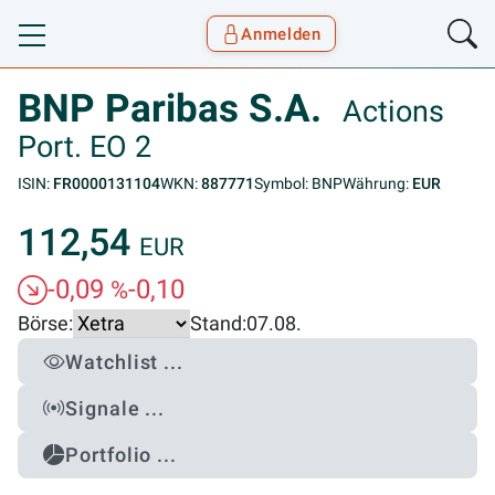
Anmelden
Toggle navigation
Goyax Logo
BNP Paribas S.A.
Actions
Port. EO 2
ISIN:
FR0000131104
WKN:
887771
Symbol: BNP
Währung:
EUR
112,54
EUR
-0,09
-0,10
%
Börse:
Stand:
07.08.
Watchlist ...
Signale ...
Portfolio ...