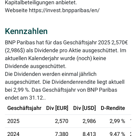
Kapitalbeteiligungen anbietet.
Webseite
https://invest.bnpparibas/en/
Kennzahlen
BNP Paribas hat für das Geschäftsjahr 2025 2,570€
(2,986$) als Dividende pro Aktie ausgeschüttet. Im
aktuellen Kalenderjahr wurde (noch) keine
Dividende ausgeschüttet.
Die Dividenden werden einmal jährlich
ausgeschüttet. Die Dividendenrendite liegt aktuell
bei
2,99 %
. Das Geschäftsjahr von BNP Paribas
endet am 31.12..
Geschäftsjahr
Div [EUR]
Div [USD]
D-Rendite
2025
2,570
2,986
2,99 %
18
2024
7,380
8,413
9,47 %
26