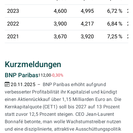
2023
4,600
4,995
6,72 %
21
2022
3,900
4,217
6,84 %
22
2021
3,670
3,920
7,25 %
23
Kurzmeldungen
BNP Paribas
112,00
-0,30%
20.11.2025
BNP Paribas erhöht aufgrund
verbesserter Profitabilität ihr Kapitalziel und kündigt
einen Aktienrückkauf über 1,15 Milliarden Euro an. Die
Kernkapitalquote (CET1) soll bis 2027 auf 13 Prozent
statt zuvor 12,5 Prozent steigen. CEO Jean-Laurent
Bonnafé betonte, man wolle Wachstumstreiber nutzen
und eine disziplinierte, attraktive Ausschüttungspolitik