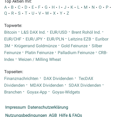
Top Aktien mit:
A
B
C
D
E
F
G
H
I
J
K
L
M
N
O
P
Q
R
S
T
U
V
W
X
Y
Z
Topwerte:
Bitcoin
L&S DAX Ind.
EUR/USD
Brent Rohöl Ind.
EUR/CHF
EUR/JPY
EUR/PLN
Leitzins EZB
Euribor
3M
Krügerrand Goldmünze
Gold Feinunze
Silber
Feinunze
Platin Feinunze
Palladium Feinunze
CRB-
Index
Weizen / Milling Wheat
Topseiten:
Finanznachrichten
DAX Dividenden
TecDAX
Dividenden
MDAX Dividenden
SDAX Dividenden
Branchen
Goyax-App
Goyax-Widgets
Impressum
Datenschutzerklärung
Nutzungsbedingungen
AGB
Hilfe & FAQs