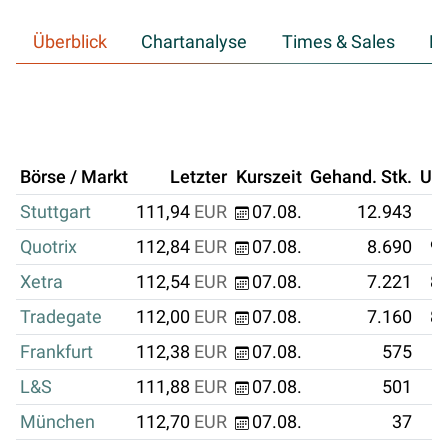
Überblick
Chartanalyse
Times & Sales
Hi
Börse / Markt
Letzter
Kurszeit
Gehand. Stk.
Um
Stuttgart
111,94
EUR
07.08.
12.943
Quotrix
112,84
EUR
07.08.
8.690
98
Xetra
112,54
EUR
07.08.
7.221
81
Tradegate
112,00
EUR
07.08.
7.160
80
Frankfurt
112,38
EUR
07.08.
575
L&S
111,88
EUR
07.08.
501
München
112,70
EUR
07.08.
37