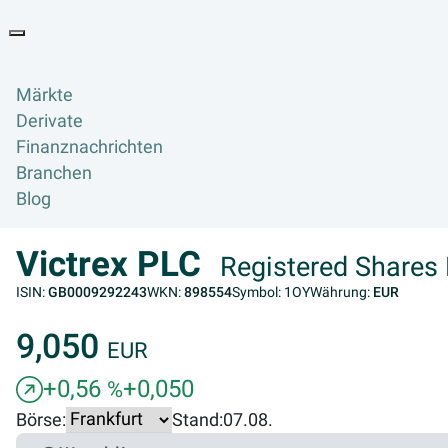
Goyax Logo
Toggle navigation
Märkte
Derivate
Finanznachrichten
Branchen
Blog
Victrex PLC
Registered Shares 
ISIN:
GB0009292243
WKN:
898554
Symbol: 1OY
Währung:
EUR
9,050
EUR
+0,56
+0,050
%
Börse:
Stand:
07.08.