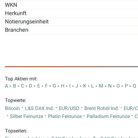
WKN
Herkunft
Notierungseinheit
Branchen
Top Aktien mit:
A
B
C
D
E
F
G
H
I
J
K
L
M
N
O
P
Q
Topwerte:
Bitcoin
L&S DAX Ind.
EUR/USD
Brent Rohöl Ind.
EUR/
Silber Feinunze
Platin Feinunze
Palladium Feinunze
C
Topseiten: