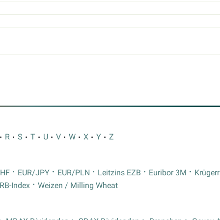
R
S
T
U
V
W
X
Y
Z
CHF
EUR/JPY
EUR/PLN
Leitzins EZB
Euribor 3M
Krüger
RB-Index
Weizen / Milling Wheat