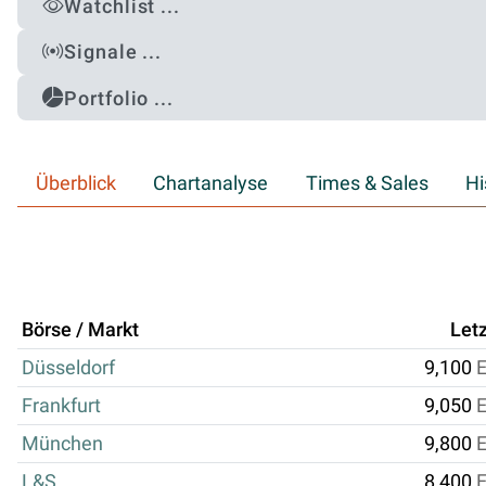
Watchlist ...
Signale ...
Portfolio ...
Überblick
Chartanalyse
Times & Sales
Hi
Börse / Markt
Letz
Düsseldorf
9,100
Frankfurt
9,050
München
9,800
L&S
8,400