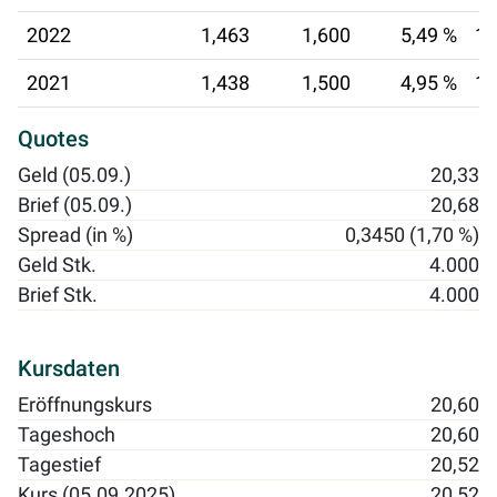
2022
1,463
1,600
5,49 %
12
2021
1,438
1,500
4,95 %
13
Quotes
Geld (05.09.)
20,33
Brief (05.09.)
20,68
Spread (in %)
0,3450 (1,70 %)
Geld Stk.
4.000
Brief Stk.
4.000
Kursdaten
Eröffnungskurs
20,60
Tageshoch
20,60
Tagestief
20,52
Kurs (05.09.2025)
20,52