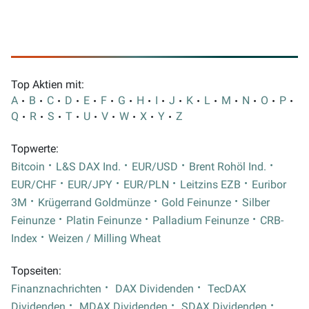
Top Aktien mit:
A
B
C
D
E
F
G
H
I
J
K
L
M
N
O
P
Q
R
S
T
U
V
W
X
Y
Z
Topwerte:
Bitcoin
L&S DAX Ind.
EUR/USD
Brent Rohöl Ind.
EUR/CHF
EUR/JPY
EUR/PLN
Leitzins EZB
Euribor
3M
Krügerrand Goldmünze
Gold Feinunze
Silber
Feinunze
Platin Feinunze
Palladium Feinunze
CRB-
Index
Weizen / Milling Wheat
Topseiten:
Finanznachrichten
DAX Dividenden
TecDAX
Dividenden
MDAX Dividenden
SDAX Dividenden