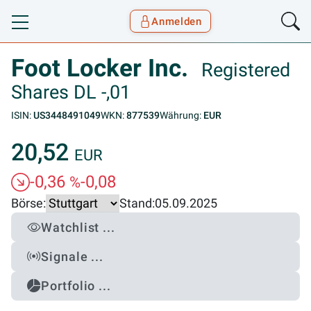
Anmelden
Toggle navigation
Goyax Logo
Foot Locker Inc.
Registered
Shares DL -,01
ISIN:
US3448491049
WKN:
877539
Währung:
EUR
20,52
EUR
-0,36
-0,08
%
Börse:
Stand:
05.09.2025
Watchlist ...
Signale ...
Portfolio ...