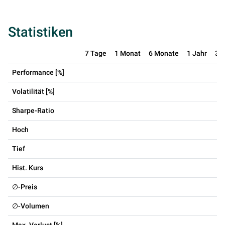
Statistiken
7 Tage
1 Monat
6 Monate
1 Jahr
3 
Performance [%]
Volatilität [%]
Sharpe-Ratio
Hoch
Tief
Hist. Kurs
∅-Preis
∅-Volumen