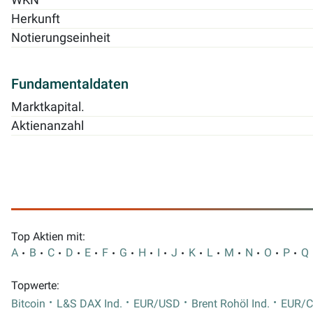
Herkunft
Notierungseinheit
Fundamentaldaten
Marktkapital.
Aktienanzahl
Top Aktien mit:
A
B
C
D
E
F
G
H
I
J
K
L
M
N
O
P
Q
Topwerte:
Bitcoin
L&S DAX Ind.
EUR/USD
Brent Rohöl Ind.
EUR/