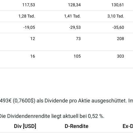
117,53
128,34
130,61
1,28 Tsd.
1,41 Tsd.
3,10 Tsd.
-19,05
-29,53
-35,60
12
73
208
16
105
303
6493€ (0,7600$) als Dividende pro Aktie ausgeschüttet. I
ie Dividendenrendite liegt aktuell bei
0,52 %
.
Div [USD]
D-Rendite
Ex-