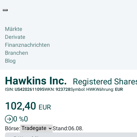
Goyax Logo
Toggle navigation
Märkte
Derivate
Finanznachrichten
Branchen
Blog
Hawkins Inc.
Registered Shares
ISIN:
US4202611095
WKN:
923728
Symbol: HWK
Währung:
EUR
102,40
EUR
0
0
%
Börse:
Stand:
06.08.