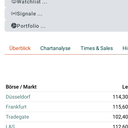
Watchlist ...
Signale ...
Portfolio ...
Überblick
Chartanalyse
Times & Sales
Hi
Börse / Markt
Le
Düsseldorf
114,30
Frankfurt
115,60
Tradegate
102,40
L&S
112,60