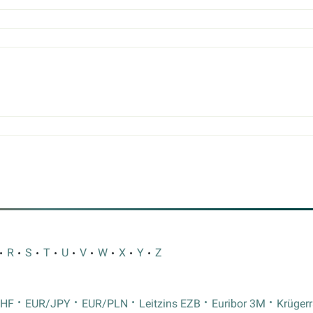
R
S
T
U
V
W
X
Y
Z
CHF
EUR/JPY
EUR/PLN
Leitzins EZB
Euribor 3M
Krüger