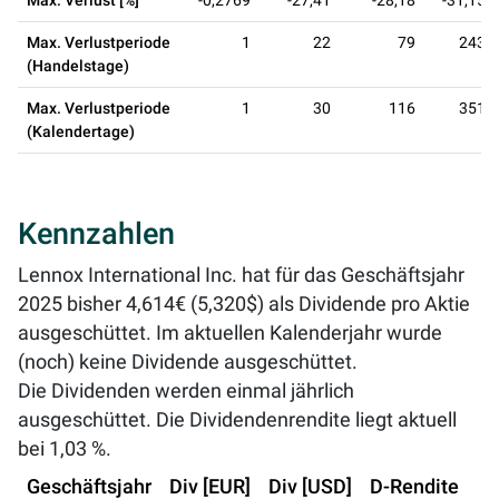
Max. Verlust [%]
-0,2769
-27,41
-28,18
-31,15
Max. Verlustperiode
1
22
79
243
(Handelstage)
Max. Verlustperiode
1
30
116
351
(Kalendertage)
Kennzahlen
Lennox International Inc. hat für das Geschäftsjahr
2025 bisher 4,614€ (5,320$) als Dividende pro Aktie
ausgeschüttet. Im aktuellen Kalenderjahr wurde
(noch) keine Dividende ausgeschüttet.
Die Dividenden werden einmal jährlich
ausgeschüttet. Die Dividendenrendite liegt aktuell
bei
1,03 %
.
Geschäftsjahr
Div [EUR]
Div [USD]
D-Rendite