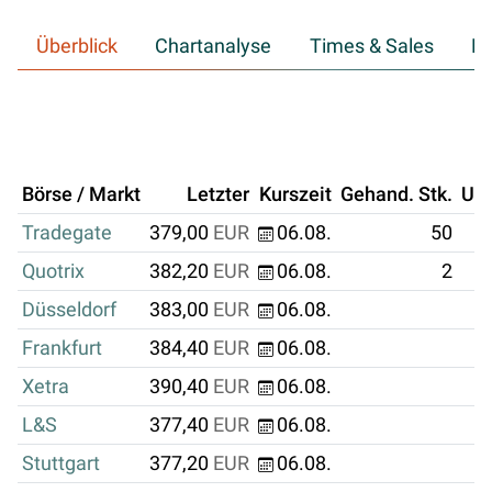
Überblick
Chartanalyse
Times & Sales
Hi
Börse / Markt
Letzter
Kurszeit
Gehand. Stk.
Um
Tradegate
379,00
EUR
06.08.
50
Quotrix
382,20
EUR
06.08.
2
Düsseldorf
383,00
EUR
06.08.
Frankfurt
384,40
EUR
06.08.
Xetra
390,40
EUR
06.08.
L&S
377,40
EUR
06.08.
Stuttgart
377,20
EUR
06.08.