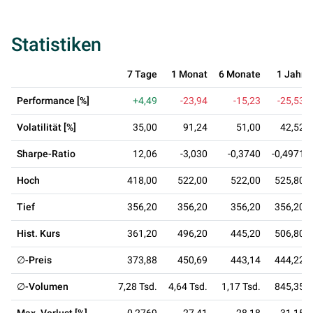
Statistiken
7 Tage
1 Monat
6 Monate
1 Jahr
Performance [%]
+4,49
-23,94
-15,23
-25,53
Volatilität [%]
35,00
91,24
51,00
42,52
Sharpe-Ratio
12,06
-3,030
-0,3740
-0,4971
Hoch
418,00
522,00
522,00
525,80
Tief
356,20
356,20
356,20
356,20
Hist. Kurs
361,20
496,20
445,20
506,80
∅-Preis
373,88
450,69
443,14
444,22
∅-Volumen
7,28 Tsd.
4,64 Tsd.
1,17 Tsd.
845,35