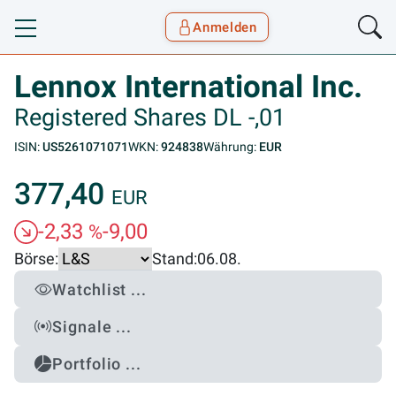
Anmelden
Toggle navigation
Goyax Logo
Lennox International Inc.
Registered Shares DL -,01
ISIN:
US5261071071
WKN:
924838
Währung:
EUR
377,40
EUR
-2,33
-9,00
%
Börse:
Stand:
06.08.
Watchlist ...
Signale ...
Portfolio ...