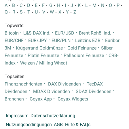
A
B
C
D
E
F
G
H
I
J
K
L
M
N
O
P
Q
R
S
T
U
V
W
X
Y
Z
Topwerte:
Bitcoin
L&S DAX Ind.
EUR/USD
Brent Rohöl Ind.
EUR/CHF
EUR/JPY
EUR/PLN
Leitzins EZB
Euribor
3M
Krügerrand Goldmünze
Gold Feinunze
Silber
Feinunze
Platin Feinunze
Palladium Feinunze
CRB-
Index
Weizen / Milling Wheat
Topseiten:
Finanznachrichten
DAX Dividenden
TecDAX
Dividenden
MDAX Dividenden
SDAX Dividenden
Branchen
Goyax-App
Goyax-Widgets
Impressum
Datenschutzerklärung
Nutzungsbedingungen
AGB
Hilfe & FAQs