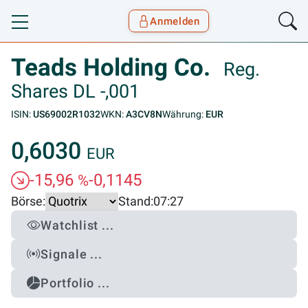
Anmelden
Toggle navigation
Goyax Logo
Teads Holding Co.
Reg.
Shares DL -,001
ISIN:
US69002R1032
WKN:
A3CV8N
Währung:
EUR
0,6030
EUR
-15,96
-0,1145
%
Börse:
Stand:
07:27
Watchlist ...
Signale ...
Portfolio ...