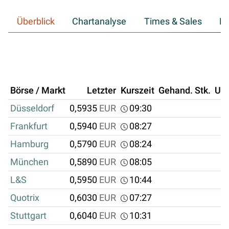
Überblick
Chartanalyse
Times & Sales
Hi
Börse / Markt
Letzter
Kurszeit
Gehand. Stk.
Um
Düsseldorf
0,5935
EUR
09:30
Frankfurt
0,5940
EUR
08:27
Hamburg
0,5790
EUR
08:24
München
0,5890
EUR
08:05
L&S
0,5950
EUR
10:44
Quotrix
0,6030
EUR
07:27
Stuttgart
0,6040
EUR
10:31