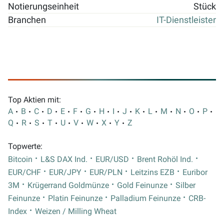
Notierungseinheit
Stück
Branchen
IT-Dienstleister
Top Aktien mit:
A
B
C
D
E
F
G
H
I
J
K
L
M
N
O
P
Q
R
S
T
U
V
W
X
Y
Z
Topwerte:
Bitcoin
L&S DAX Ind.
EUR/USD
Brent Rohöl Ind.
EUR/CHF
EUR/JPY
EUR/PLN
Leitzins EZB
Euribor
3M
Krügerrand Goldmünze
Gold Feinunze
Silber
Feinunze
Platin Feinunze
Palladium Feinunze
CRB-
Index
Weizen / Milling Wheat