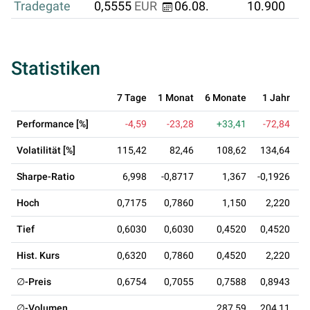
Tradegate
0,5555
EUR
06.08.
10.900
Statistiken
7 Tage
1 Monat
6 Monate
1 Jahr
3
Performance [%]
-4,59
-23,28
+33,41
-72,84
Volatilität [%]
115,42
82,46
108,62
134,64
Sharpe-Ratio
6,998
-0,8717
1,367
-0,1926
Hoch
0,7175
0,7860
1,150
2,220
Tief
0,6030
0,6030
0,4520
0,4520
Hist. Kurs
0,6320
0,7860
0,4520
2,220
∅-Preis
0,6754
0,7055
0,7588
0,8943
∅-Volumen
287,59
204,11