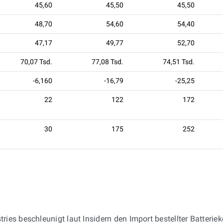
45,60
45,50
45,50
48,70
54,60
54,40
47,17
49,77
52,70
70,07 Tsd.
77,08 Tsd.
74,51 Tsd.
-6,160
-16,79
-25,25
22
122
172
30
175
252
ries beschleunigt laut Insidern den Import bestellter Batter