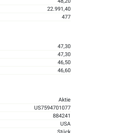
48,20
22.991,40
477
47,30
47,30
46,50
46,60
Aktie
US7594701077
884241
USA
Stück