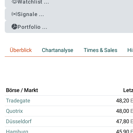
Watchlist ...
Signale ...
Portfolio ...
Überblick
Chartanalyse
Times & Sales
Hi
Börse / Markt
Letz
Tradegate
48,20
Quotrix
48,00
Düsseldorf
47,80
Hamburg
45,90