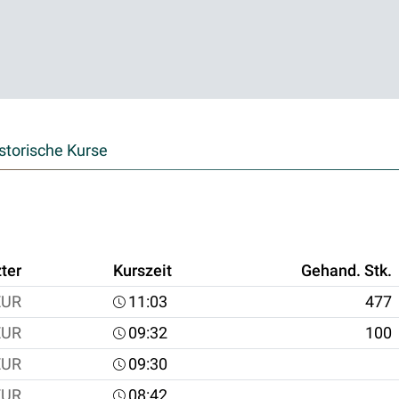
storische Kurse
ter
Kurszeit
Gehand. Stk.
EUR
11:03
477
EUR
09:32
100
EUR
09:30
EUR
08:42