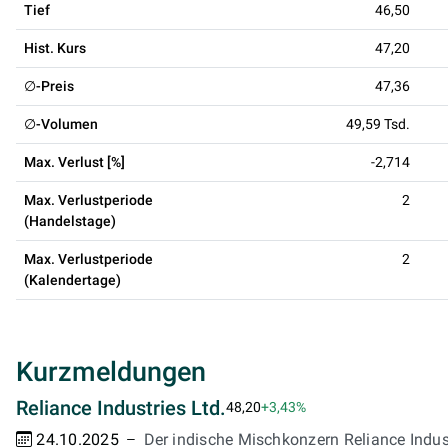
Tief
46,50
Hist. Kurs
47,20
∅-Preis
47,36
∅-Volumen
49,59 Tsd.
Max. Verlust [%]
-2,714
Max. Verlustperiode
2
(Handelstage)
Max. Verlustperiode
2
(Kalendertage)
Kurzmeldungen
Reliance Industries Ltd.
48,20
+3,43%
24.10.2025
Der indische Mischkonzern Reliance Indust