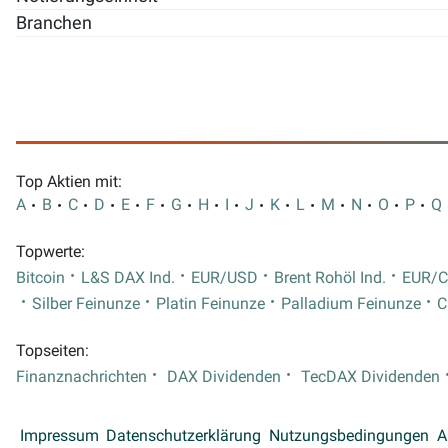
Branchen
Top Aktien mit:
A
B
C
D
E
F
G
H
I
J
K
L
M
N
O
P
Q
Topwerte:
Bitcoin
L&S DAX Ind.
EUR/USD
Brent Rohöl Ind.
EUR/
Silber Feinunze
Platin Feinunze
Palladium Feinunze
C
Topseiten:
Finanznachrichten
DAX Dividenden
TecDAX Dividenden
Impressum
Datenschutzerklärung
Nutzungsbedingungen
A