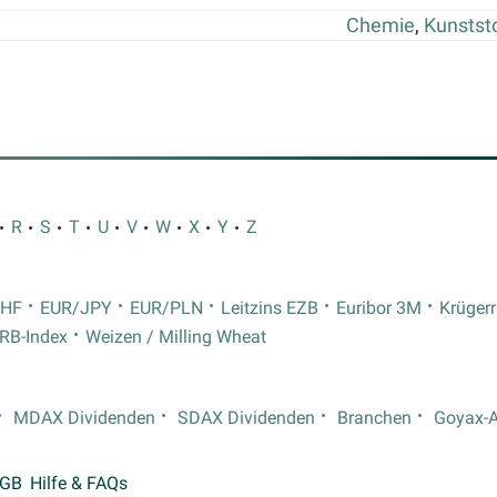
Chemie
,
Kunstst
R
S
T
U
V
W
X
Y
Z
CHF
EUR/JPY
EUR/PLN
Leitzins EZB
Euribor 3M
Krüger
RB-Index
Weizen / Milling Wheat
MDAX Dividenden
SDAX Dividenden
Branchen
Goyax-
GB
Hilfe & FAQs