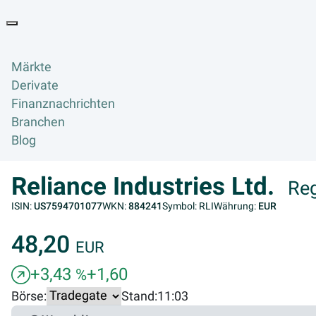
Goyax Logo
Toggle navigation
Märkte
Derivate
Finanznachrichten
Branchen
Blog
Reliance Industries Ltd.
Reg
ISIN:
US7594701077
WKN:
884241
Symbol: RLI
Währung:
EUR
48,20
EUR
+3,43
+1,60
%
Börse:
Stand:
11:03