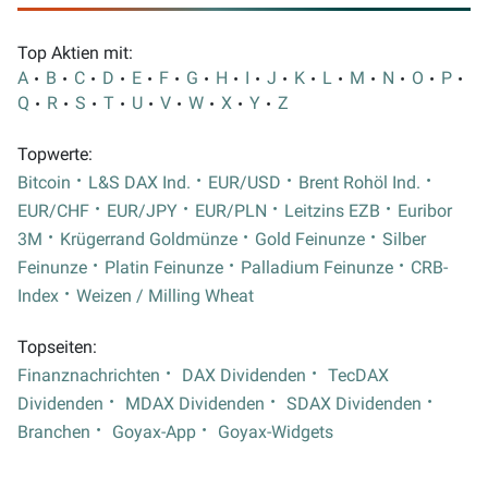
Top Aktien mit:
A
B
C
D
E
F
G
H
I
J
K
L
M
N
O
P
Q
R
S
T
U
V
W
X
Y
Z
Topwerte:
Bitcoin
L&S DAX Ind.
EUR/USD
Brent Rohöl Ind.
EUR/CHF
EUR/JPY
EUR/PLN
Leitzins EZB
Euribor
3M
Krügerrand Goldmünze
Gold Feinunze
Silber
Feinunze
Platin Feinunze
Palladium Feinunze
CRB-
Index
Weizen / Milling Wheat
Topseiten:
Finanznachrichten
DAX Dividenden
TecDAX
Dividenden
MDAX Dividenden
SDAX Dividenden
Branchen
Goyax-App
Goyax-Widgets