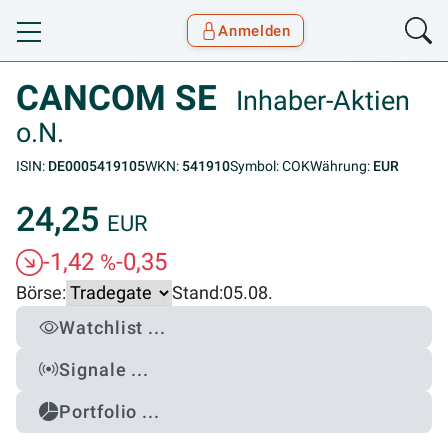
Anmelden
Toggle navigation
Goyax Logo
CANCOM SE
Inhaber-Aktien
o.N.
ISIN:
DE0005419105
WKN:
541910
Symbol: COK
Währung:
EUR
24,25
EUR
-1,42
-0,35
%
Börse:
Stand:
05.08.
Watchlist ...
Signale ...
Portfolio ...