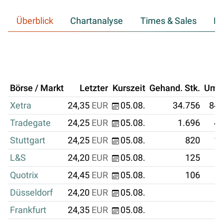
Überblick
Chartanalyse
Times & Sales
Hi
Börse / Markt
Letzter
Kurszeit
Gehand. Stk.
Ums
Xetra
24,35
EUR
05.08.
34.756
846
Tradegate
24,25
EUR
05.08.
1.696
41
Stuttgart
24,25
EUR
05.08.
820
19
L&S
24,20
EUR
05.08.
125
Quotrix
24,45
EUR
05.08.
106
Düsseldorf
24,20
EUR
05.08.
Frankfurt
24,35
EUR
05.08.