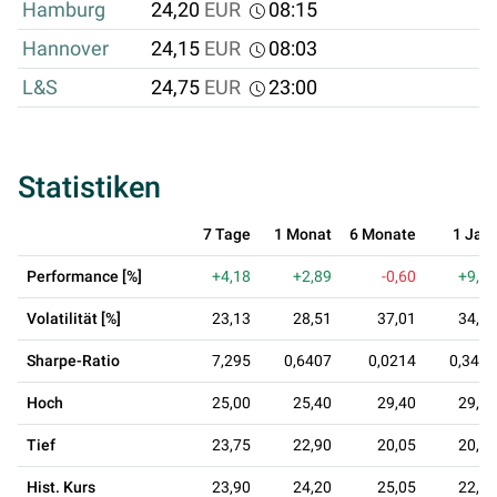
Hamburg
24,20
EUR
08:15
Hannover
24,15
EUR
08:03
L&S
24,75
EUR
23:00
Statistiken
7 Tage
1 Monat
6 Monate
1 Jahr
Performance [%]
+4,18
+2,89
-0,60
+9,69
Volatilität [%]
23,13
28,51
37,01
34,23
Sharpe-Ratio
7,295
0,6407
0,0214
0,3413
Hoch
25,00
25,40
29,40
29,45
Tief
23,75
22,90
20,05
20,05
Hist. Kurs
23,90
24,20
25,05
22,70