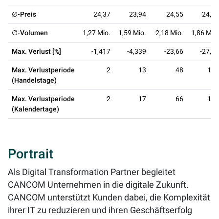
∅-Preis
24,37
23,94
24,55
24,98
∅-Volumen
1,27 Mio.
1,59 Mio.
2,18 Mio.
1,86 Mio.
Max. Verlust [%]
-1,417
-4,339
-23,66
-27,93
Max. Verlustperiode
2
13
48
134
(Handelstage)
Max. Verlustperiode
2
17
66
191
(Kalendertage)
Portrait
Als Digital Transformation Partner begleitet
CANCOM Unternehmen in die digitale Zukunft.
CANCOM unterstützt Kunden dabei, die Komplexität
ihrer IT zu reduzieren und ihren Geschäftserfolg