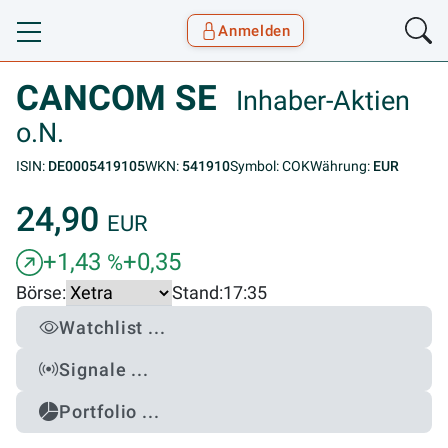
Anmelden
Toggle navigation
Goyax Logo
CANCOM SE
Inhaber-Aktien
o.N.
ISIN:
DE0005419105
WKN:
541910
Symbol: COK
Währung:
EUR
24,90
EUR
+1,43
+0,35
%
Börse:
Stand:
17:35
Watchlist ...
Signale ...
Portfolio ...