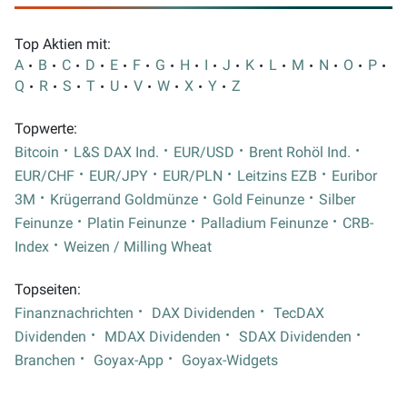
Top Aktien mit:
A
B
C
D
E
F
G
H
I
J
K
L
M
N
O
P
Q
R
S
T
U
V
W
X
Y
Z
Topwerte:
Bitcoin
L&S DAX Ind.
EUR/USD
Brent Rohöl Ind.
EUR/CHF
EUR/JPY
EUR/PLN
Leitzins EZB
Euribor
3M
Krügerrand Goldmünze
Gold Feinunze
Silber
Feinunze
Platin Feinunze
Palladium Feinunze
CRB-
Index
Weizen / Milling Wheat
Topseiten:
Finanznachrichten
DAX Dividenden
TecDAX
Dividenden
MDAX Dividenden
SDAX Dividenden
Branchen
Goyax-App
Goyax-Widgets