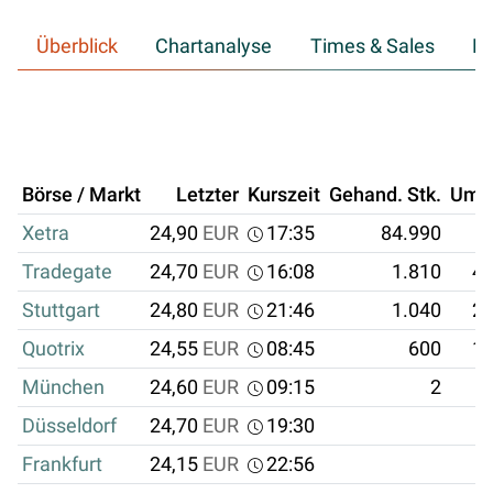
Überblick
Chartanalyse
Times & Sales
Hi
Börse / Markt
Letzter
Kurszeit
Gehand. Stk.
Ums
Xetra
24,90
EUR
17:35
84.990
2
Tradegate
24,70
EUR
16:08
1.810
44
Stuttgart
24,80
EUR
21:46
1.040
25
Quotrix
24,55
EUR
08:45
600
14
München
24,60
EUR
09:15
2
Düsseldorf
24,70
EUR
19:30
Frankfurt
24,15
EUR
22:56