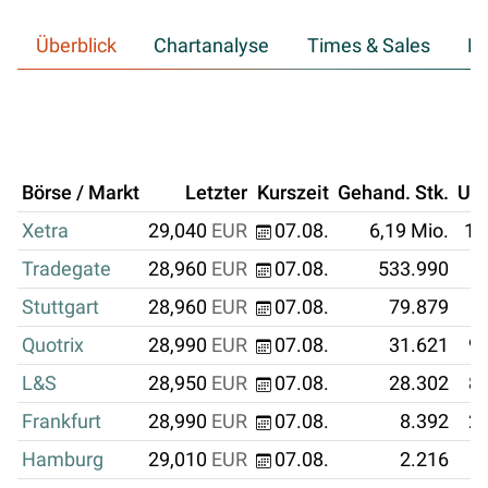
Überblick
Chartanalyse
Times & Sales
Hi
Börse / Markt
Letzter
Kurszeit
Gehand. Stk.
Um
Xetra
29,040
EUR
07.08.
6,19 Mio.
17
Tradegate
28,960
EUR
07.08.
533.990
1
Stuttgart
28,960
EUR
07.08.
79.879
Quotrix
28,990
EUR
07.08.
31.621
91
L&S
28,950
EUR
07.08.
28.302
81
Frankfurt
28,990
EUR
07.08.
8.392
24
Hamburg
29,010
EUR
07.08.
2.216