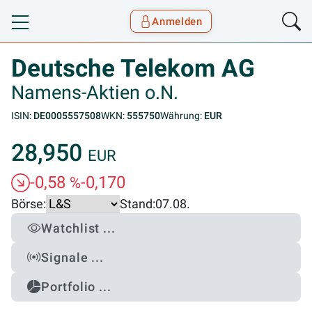
Anmelden
Toggle navigation
Goyax Logo
Deutsche Telekom AG
Namens-Aktien o.N.
ISIN:
DE0005557508
WKN:
555750
Währung:
EUR
28,950
EUR
-0,58
-0,170
%
Börse:
Stand:
07.08.
Watchlist ...
Signale ...
Portfolio ...