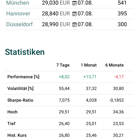
München
29,030
EUR
07.08.
541
Hannover
28,840
EUR
07.08.
395
Düsseldorf
28,990
EUR
07.08.
300
Statistiken
7 Tage
1 Monat
6 Monate
Performance [%]
+8,02
+13,71
-4,17
Volatilität [%]
55,44
37,32
30,80
Sharpe-Ratio
7,075
4,028
-0,1852
Hoch
29,51
29,51
34,36
Tief
26,40
25,01
23,53
Hist. Kurs
26,80
25,46
30,21