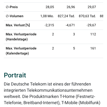
∅-Preis
28,05
26,96
29,07
∅-Volumen
1,08 Mio.
827,24 Tsd.
870,63 Tsd.
885,
Max. Verlust [%]
-2,315
-4,671
-29,67
Max. Verlustperiode
2
3
112
(Handelstage)
Max. Verlustperiode
2
5
161
(Kalendertage)
Portrait
Die Deutsche Telekom ist eines der führenden
integrierten Telekommunikationsunternehmen
weltweit. Die Produktmarken T-Home (Festnetz-
Telefonie, Breitband-Internet), T-Mobile (Mobilfunk)