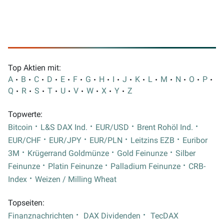
Top Aktien mit:
A
B
C
D
E
F
G
H
I
J
K
L
M
N
O
P
Q
R
S
T
U
V
W
X
Y
Z
Topwerte:
Bitcoin
L&S DAX Ind.
EUR/USD
Brent Rohöl Ind.
EUR/CHF
EUR/JPY
EUR/PLN
Leitzins EZB
Euribor
3M
Krügerrand Goldmünze
Gold Feinunze
Silber
Feinunze
Platin Feinunze
Palladium Feinunze
CRB-
Index
Weizen / Milling Wheat
Topseiten:
Finanznachrichten
DAX Dividenden
TecDAX