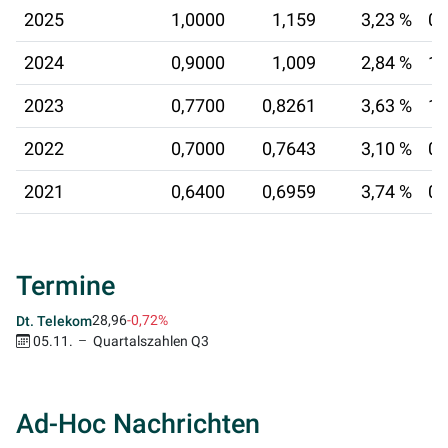
2025
1,0000
1,159
3,23 %
02
2024
0,9000
1,009
2,84 %
10
2023
0,7700
0,8261
3,63 %
11
2022
0,7000
0,7643
3,10 %
06
2021
0,6400
0,6959
3,74 %
08
Termine
28,96
-0,72%
Dt. Telekom
05.11.
Quartalszahlen Q3
Ad-Hoc Nachrichten