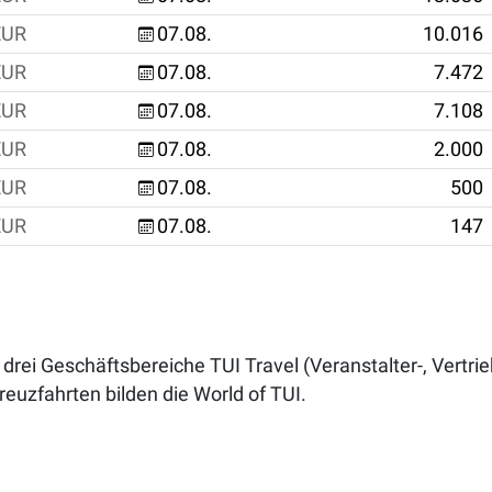
EUR
07.08.
10.016
EUR
07.08.
7.472
EUR
07.08.
7.108
EUR
07.08.
2.000
EUR
07.08.
500
EUR
07.08.
147
drei Geschäftsbereiche TUI Travel (Veranstalter-, Vertrie
reuzfahrten bilden die World of TUI.