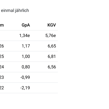
einmal jährlich
um
GpA
KGV
1,34e
5,76e
26
1,17
6,65
25
1,00
6,81
24
0,80
6,56
23
-0,99
22
-2,19