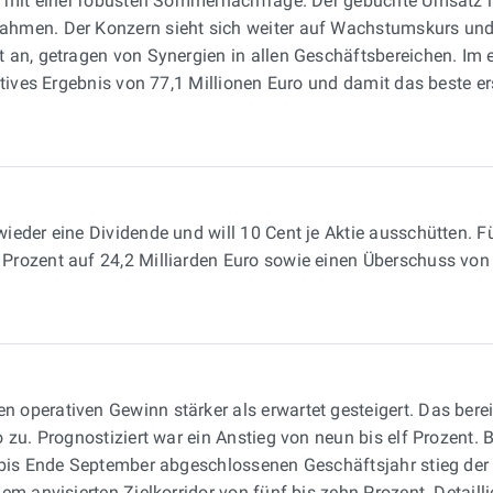
en mit einer robusten Sommernachfrage. Der gebuchte Umsatz 
ahmen. Der Konzern sieht sich weiter auf Wachstumskurs und
an, getragen von Synergien in allen Geschäftsbereichen. Im e
tives Ergebnis von 77,1 Millionen Euro und damit das beste er
wieder eine Dividende und will 10 Cent je Aktie ausschütten. 
rozent auf 24,2 Milliarden Euro sowie einen Überschuss von 
 operativen Gewinn stärker als erwartet gesteigert. Das berein
zu. Prognostiziert war ein Anstieg von neun bis elf Prozent. 
m bis Ende September abgeschlossenen Geschäftsjahr stieg de
em anvisierten Zielkorridor von fünf bis zehn Prozent. Detail