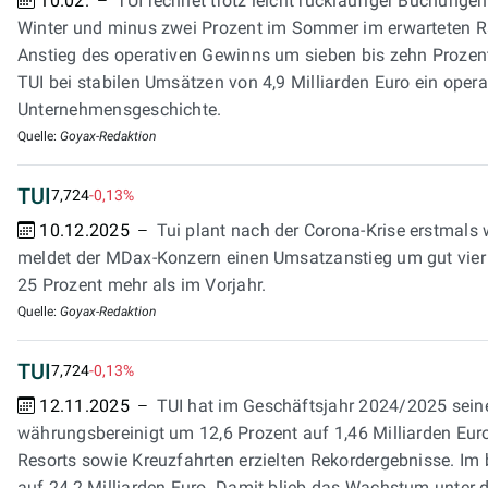
10.02.
TUI rechnet trotz leicht rückläufiger Buchung
Winter und minus zwei Prozent im Sommer im erwarteten R
Anstieg des operativen Gewinns um sieben bis zehn Prozent 
TUI bei stabilen Umsätzen von 4,9 Milliarden Euro ein opera
Unternehmensgeschichte.
Quelle:
Goyax-Redaktion
TUI
7,724
-0,13%
10.12.2025
Tui plant nach der Corona-Krise erstmals 
meldet der MDax-Konzern einen Umsatzanstieg um gut vier P
25 Prozent mehr als im Vorjahr.
Quelle:
Goyax-Redaktion
TUI
7,724
-0,13%
12.11.2025
TUI hat im Geschäftsjahr 2024/2025 seinen
währungsbereinigt um 12,6 Prozent auf 1,46 Milliarden Euro 
Resorts sowie Kreuzfahrten erzielten Rekordergebnisse. I
auf 24,2 Milliarden Euro. Damit blieb das Wachstum unter d