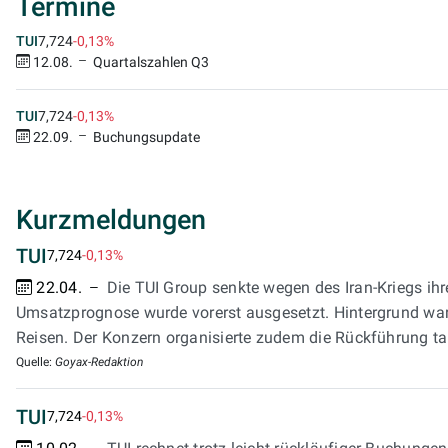
Termine
7,724
-0,13%
TUI
12.08.
Quartalszahlen Q3
7,724
-0,13%
TUI
22.09.
Buchungsupdate
Kurzmeldungen
TUI
7,724
-0,13%
22.04.
Die TUI Group senkte wegen des Iran-Kriegs ihr
Umsatzprognose wurde vorerst ausgesetzt. Hintergrund war
Reisen. Der Konzern organisierte zudem die Rückführung t
Quelle:
Goyax-Redaktion
TUI
7,724
-0,13%