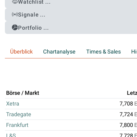
Watchlist ...
Signale ...
Portfolio ...
Überblick
Chartanalyse
Times & Sales
Hi
Börse / Markt
Letz
Xetra
7,708
Tradegate
7,724
Frankfurt
7,800
L&S
7,728