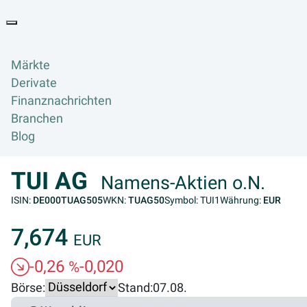
Goyax Logo
Toggle navigation
Märkte
Derivate
Finanznachrichten
Branchen
Blog
TUI AG
Namens-Aktien o.N.
ISIN:
DE000TUAG505
WKN:
TUAG50
Symbol: TUI1
Währung:
EUR
7,674
EUR
-0,26
-0,020
%
Börse:
Stand:
07.08.