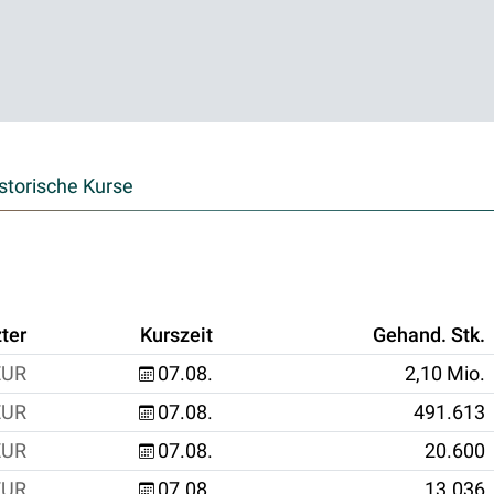
storische Kurse
ter
Kurszeit
Gehand. Stk.
EUR
07.08.
2,10 Mio.
EUR
07.08.
491.613
EUR
07.08.
20.600
EUR
07.08.
13.036