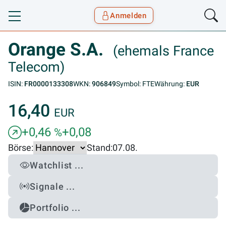
Anmelden
Toggle navigation
Goyax Logo
Orange S.A.
(ehemals France
Telecom)
ISIN:
FR0000133308
WKN:
906849
Symbol: FTE
Währung:
EUR
16,40
EUR
+0,46
+0,08
%
Börse:
Stand:
07.08.
Watchlist ...
Signale ...
Portfolio ...