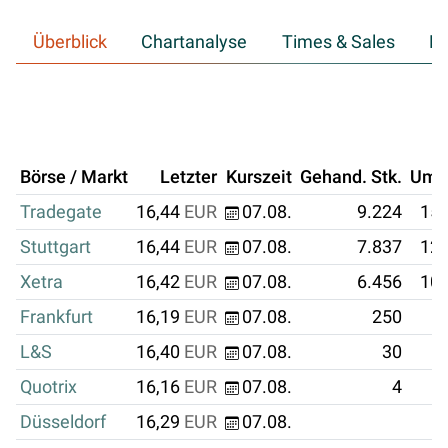
Überblick
Chartanalyse
Times & Sales
Hi
Börse / Markt
Letzter
Kurszeit
Gehand. Stk.
Ums
Tradegate
16,44
EUR
07.08.
9.224
151
Stuttgart
16,44
EUR
07.08.
7.837
128
Xetra
16,42
EUR
07.08.
6.456
105
Frankfurt
16,19
EUR
07.08.
250
L&S
16,40
EUR
07.08.
30
Quotrix
16,16
EUR
07.08.
4
Düsseldorf
16,29
EUR
07.08.