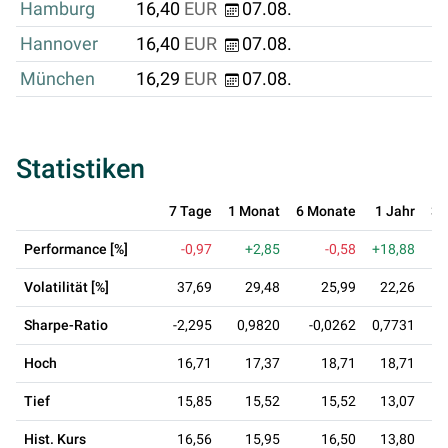
Hamburg
16,40
EUR
07.08.
Hannover
16,40
EUR
07.08.
München
16,29
EUR
07.08.
Statistiken
7 Tage
1 Monat
6 Monate
1 Jahr
3 
Performance [%]
-0,97
+2,85
-0,58
+18,88
+
Volatilität [%]
37,69
29,48
25,99
22,26
Sharpe-Ratio
-2,295
0,9820
-0,0262
0,7731
0
Hoch
16,71
17,37
18,71
18,71
Tief
15,85
15,52
15,52
13,07
Hist. Kurs
16,56
15,95
16,50
13,80