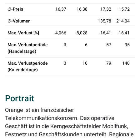
∅-Preis
16,37
16,38
17,32
15,72
∅-Volumen
135,78
214,04
2
Max. Verlust [%]
-4,066
-8,028
-16,41
-16,41
-
Max. Verlustperiode
3
6
57
95
(Handelstage)
Max. Verlustperiode
3
10
79
140
(Kalendertage)
Portrait
Orange ist ein französischer
Telekommunikationskonzern. Das operative
Geschäft ist in die Kerngeschäftsfelder Mobilfunk,
Festnetz und Geschäftskunden unterteilt. Regionale