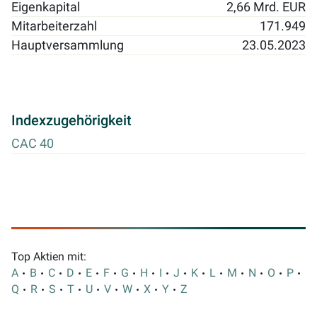
Eigenkapital
2,66 Mrd. EUR
Mitarbeiterzahl
171.949
Hauptversammlung
23.05.2023
Indexzugehörigkeit
CAC 40
Top Aktien mit:
A
B
C
D
E
F
G
H
I
J
K
L
M
N
O
P
Q
R
S
T
U
V
W
X
Y
Z