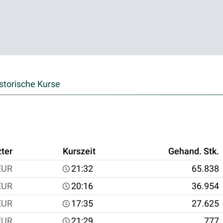
storische Kurse
zter
Kurszeit
Gehand. Stk.
EUR
21:32
65.838
EUR
20:16
36.954
EUR
17:35
27.625
EUR
21:29
777