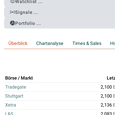
Watchlist ...
Signale ...
Portfolio ...
Überblick
Chartanalyse
Times & Sales
Hi
Börse / Markt
Let
Tradegate
2,100
Stuttgart
2,100
Xetra
2,136
L&S
2,083