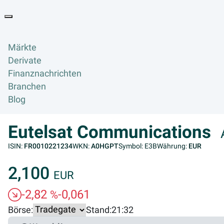
Goyax Logo
Toggle navigation
Märkte
Derivate
Finanznachrichten
Branchen
Blog
Eutelsat Communications
ISIN:
FR0010221234
WKN:
A0HGPT
Symbol: E3B
Währung:
EUR
2,100
EUR
-2,82
-0,061
%
Börse:
Stand:
21:32