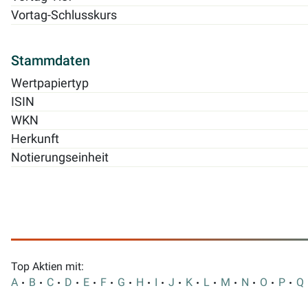
Vortag-Schlusskurs
Stammdaten
Wertpapiertyp
ISIN
WKN
Herkunft
Notierungseinheit
Top Aktien mit:
A
B
C
D
E
F
G
H
I
J
K
L
M
N
O
P
Q