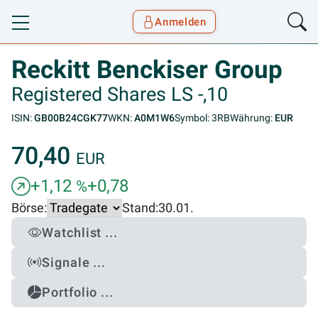
Anmelden
Toggle navigation
Goyax Logo
Reckitt Benckiser Group
Registered Shares LS -,10
ISIN:
GB00B24CGK77
WKN:
A0M1W6
Symbol: 3RB
Währung:
EUR
70,40
EUR
+1,12
+0,78
%
Börse:
Stand:
30.01.
Watchlist ...
Signale ...
Portfolio ...