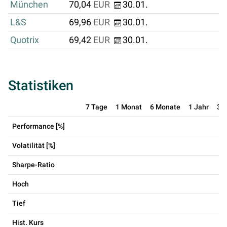
München
70,04
EUR
30.01.
L&S
69,96
EUR
30.01.
Quotrix
69,42
EUR
30.01.
Statistiken
7 Tage
1 Monat
6 Monate
1 Jahr
3 
Performance [%]
Volatilität [%]
Sharpe-Ratio
Hoch
Tief
Hist. Kurs