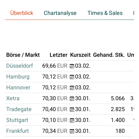
Überblick
Chartanalyse
Times & Sales
Hi
Börse / Markt
Letzter
Kurszeit
Gehand. Stk.
Ums
Düsseldorf
69,66
EUR
03.02.
Hamburg
70,12
EUR
03.02.
Hannover
70,12
EUR
03.02.
Xetra
70,30
EUR
30.01.
5.066
356
Tradegate
70,40
EUR
30.01.
2.825
198
Stuttgart
70,10
EUR
30.01.
1.400
98
Frankfurt
70,34
EUR
30.01.
180
12