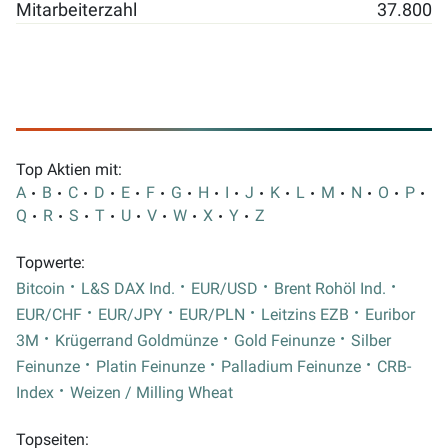
Mitarbeiterzahl
37.800
Top Aktien mit:
A
B
C
D
E
F
G
H
I
J
K
L
M
N
O
P
Q
R
S
T
U
V
W
X
Y
Z
Topwerte:
Bitcoin
L&S DAX Ind.
EUR/USD
Brent Rohöl Ind.
EUR/CHF
EUR/JPY
EUR/PLN
Leitzins EZB
Euribor
3M
Krügerrand Goldmünze
Gold Feinunze
Silber
Feinunze
Platin Feinunze
Palladium Feinunze
CRB-
Index
Weizen / Milling Wheat
Topseiten: