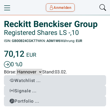
Anmelden
Toggle navigation
Goyax Logo
Reckitt Benckiser Group
Registered Shares LS -,10
ISIN:
GB00B24CGK77
WKN:
A0M1W6
Währung:
EUR
70,12
EUR
0
0
%
Börse:
Stand:
03.02.
Watchlist ...
Signale ...
Portfolio ...