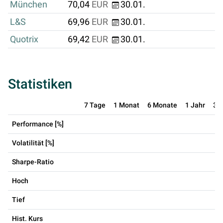
München
70,04
EUR
30.01.
L&S
69,96
EUR
30.01.
Quotrix
69,42
EUR
30.01.
Statistiken
7 Tage
1 Monat
6 Monate
1 Jahr
3 
Performance [%]
Volatilität [%]
Sharpe-Ratio
Hoch
Tief
Hist. Kurs