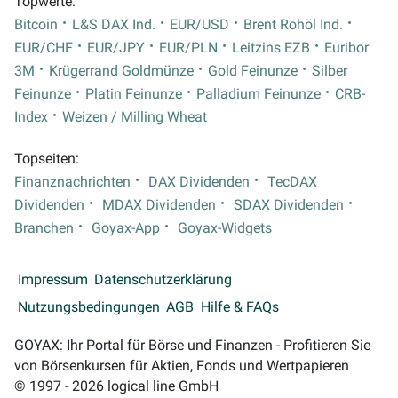
Topwerte:
Bitcoin
L&S DAX Ind.
EUR/USD
Brent Rohöl Ind.
EUR/CHF
EUR/JPY
EUR/PLN
Leitzins EZB
Euribor
3M
Krügerrand Goldmünze
Gold Feinunze
Silber
Feinunze
Platin Feinunze
Palladium Feinunze
CRB-
Index
Weizen / Milling Wheat
Topseiten:
Finanznachrichten
DAX Dividenden
TecDAX
Dividenden
MDAX Dividenden
SDAX Dividenden
Branchen
Goyax-App
Goyax-Widgets
Impressum
Datenschutzerklärung
Nutzungsbedingungen
AGB
Hilfe & FAQs
GOYAX: Ihr Portal für Börse und Finanzen - Profitieren Sie
von Börsenkursen für Aktien, Fonds und Wertpapieren
© 1997 - 2026 logical line GmbH