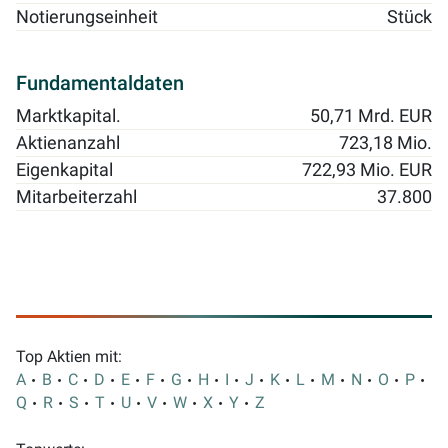
Notierungseinheit
Stück
Fundamentaldaten
Marktkapital.
50,71 Mrd. EUR
Aktienanzahl
723,18 Mio.
Eigenkapital
722,93 Mio. EUR
Mitarbeiterzahl
37.800
Top Aktien mit:
A
B
C
D
E
F
G
H
I
J
K
L
M
N
O
P
Q
R
S
T
U
V
W
X
Y
Z