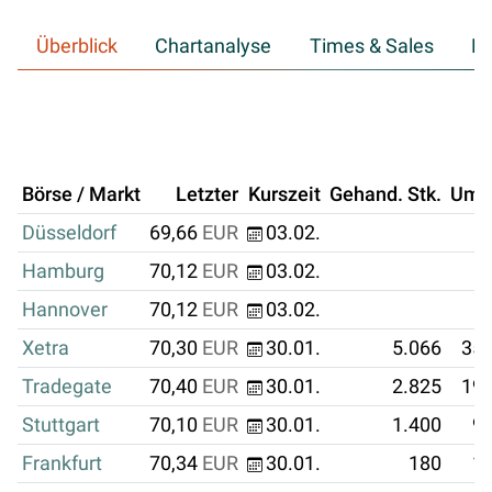
Überblick
Chartanalyse
Times & Sales
Hi
Börse / Markt
Letzter
Kurszeit
Gehand. Stk.
Ums
Düsseldorf
69,66
EUR
03.02.
Hamburg
70,12
EUR
03.02.
Hannover
70,12
EUR
03.02.
Xetra
70,30
EUR
30.01.
5.066
356
Tradegate
70,40
EUR
30.01.
2.825
198
Stuttgart
70,10
EUR
30.01.
1.400
98
Frankfurt
70,34
EUR
30.01.
180
12