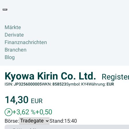
Goyax Logo
Toggle navigation
Märkte
Derivate
Finanznachrichten
Branchen
Blog
Kyowa Kirin Co. Ltd.
Registe
ISIN:
JP3256000005
WKN:
858523
Symbol: KY4
Währung:
EUR
14,30
EUR
+3,62
+0,50
%
Börse:
Stand:
15:40