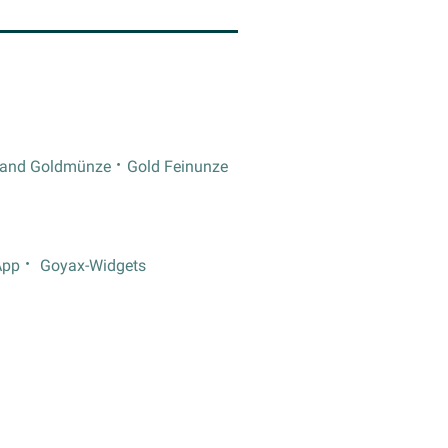
rand Goldmünze
Gold Feinunze
App
Goyax-Widgets