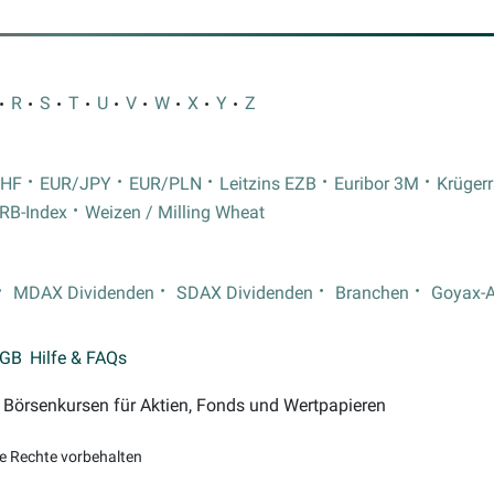
R
S
T
U
V
W
X
Y
Z
CHF
EUR/JPY
EUR/PLN
Leitzins EZB
Euribor 3M
Krüger
RB-Index
Weizen / Milling Wheat
MDAX Dividenden
SDAX Dividenden
Branchen
Goyax-
GB
Hilfe & FAQs
on Börsenkursen für Aktien, Fonds und Wertpapieren
le Rechte vorbehalten