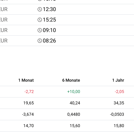
EUR
12:30
EUR
15:25
EUR
09:10
EUR
08:26
1 Monat
6 Monate
1 Jahr
-2,72
+10,00
-2,05
19,65
40,24
34,35
-3,674
0,4480
-0,0503
14,70
15,60
15,80