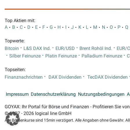
Top Aktien mit:
A
B
C
D
E
F
G
H
I
J
K
L
M
N
O
P
Q
Topwerte:
Bitcoin
L&S DAX Ind.
EUR/USD
Brent Rohöl Ind.
EUR/
Silber Feinunze
Platin Feinunze
Palladium Feinunze
C
Topseiten:
Finanznachrichten
DAX Dividenden
TecDAX Dividenden
Impressum
Datenschutzerklärung
Nutzungsbedingungen
A
GOYAX: Ihr Portal für Börse und Finanzen - Profitieren Sie v
© 1997 - 2026 logical line GmbH
Alle Börsenkurse sind 15min verzögert. Alle Angaben ohne Gewähr. Al