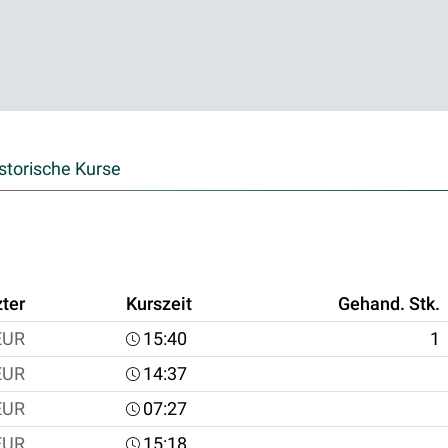
storische Kurse
zter
Kurszeit
Gehand. Stk.
EUR
15:40
1
EUR
14:37
EUR
07:27
EUR
15:18