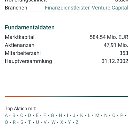
Branchen
Finanzdienstleister
,
Venture Capital
Fundamentaldaten
Marktkapital.
584,54 Mio. EUR
Aktienanzahl
47,91 Mio.
Mitarbeiterzahl
353
Hauptversammlung
31.12.2002
Top Aktien mit:
A
B
C
D
E
F
G
H
I
J
K
L
M
N
O
P
Q
R
S
T
U
V
W
X
Y
Z