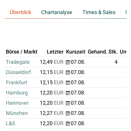
Überblick
Chartanalyse
Times & Sales
Hi
Börse / Markt
Letzter
Kurszeit
Gehand. Stk.
Ums
Tradegate
12,49
EUR
07.08.
4
Düsseldorf
12,15
EUR
07.08.
Frankfurt
12,15
EUR
07.08.
Hamburg
12,20
EUR
07.08.
Hannover
12,20
EUR
07.08.
München
12,27
EUR
07.08.
L&S
12,20
EUR
07.08.