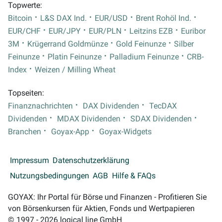
Topwerte:
Bitcoin
L&S DAX Ind.
EUR/USD
Brent Rohöl Ind.
EUR/CHF
EUR/JPY
EUR/PLN
Leitzins EZB
Euribor
3M
Krügerrand Goldmünze
Gold Feinunze
Silber
Feinunze
Platin Feinunze
Palladium Feinunze
CRB-
Index
Weizen / Milling Wheat
Topseiten:
Finanznachrichten
DAX Dividenden
TecDAX
Dividenden
MDAX Dividenden
SDAX Dividenden
Branchen
Goyax-App
Goyax-Widgets
Impressum
Datenschutzerklärung
Nutzungsbedingungen
AGB
Hilfe & FAQs
GOYAX: Ihr Portal für Börse und Finanzen - Profitieren Sie
von Börsenkursen für Aktien, Fonds und Wertpapieren
© 1997 - 2026 logical line GmbH