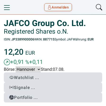
Anmelden
Toggle navigation
Goyax Logo
JAFCO Group Co. Ltd.
Registered Shares o.N.
ISIN:
JP3389900006
WKN:
887715
Symbol: JAF
Währung:
EUR
12,20
EUR
+0,91
+0,11
%
Börse:
Stand:
07.08.
Watchlist ...
Signale ...
Portfolio ...