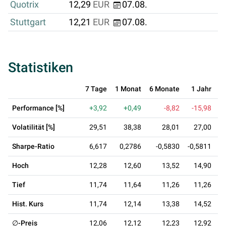
Quotrix
12,29
EUR
07.08.
Stuttgart
12,21
EUR
07.08.
Statistiken
7 Tage
1 Monat
6 Monate
1 Jahr
3
Performance [%]
+3,92
+0,49
-8,82
-15,98
+
Volatilität [%]
29,51
38,38
28,01
27,00
Sharpe-Ratio
6,617
0,2786
-0,5830
-0,5811
0
Hoch
12,28
12,60
13,52
14,90
Tief
11,74
11,64
11,26
11,26
Hist. Kurs
11,74
12,14
13,38
14,52
∅-Preis
12,06
12,12
12,23
12,92