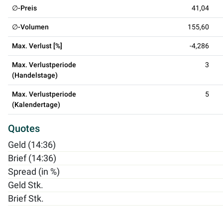
∅-Preis
41,04
∅-Volumen
155,60
Max. Verlust [%]
-4,286
Max. Verlustperiode
3
(Handelstage)
Max. Verlustperiode
5
(Kalendertage)
Quotes
Geld (14:36)
Brief (14:36)
Spread (in %)
Geld Stk.
Brief Stk.