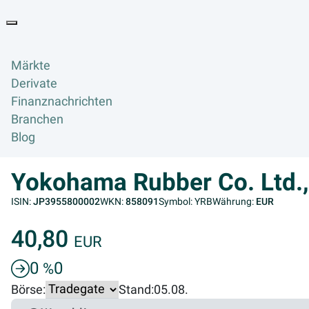
Goyax Logo
Toggle navigation
Märkte
Derivate
Finanznachrichten
Branchen
Blog
Yokohama Rubber Co. Ltd.
ISIN:
JP3955800002
WKN:
858091
Symbol: YRB
Währung:
EUR
40,80
EUR
0
0
%
Börse:
Stand:
05.08.