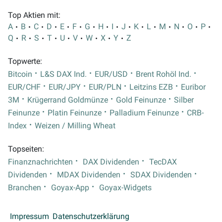
Top Aktien mit:
A
B
C
D
E
F
G
H
I
J
K
L
M
N
O
P
Q
R
S
T
U
V
W
X
Y
Z
Topwerte:
Bitcoin
L&S DAX Ind.
EUR/USD
Brent Rohöl Ind.
EUR/CHF
EUR/JPY
EUR/PLN
Leitzins EZB
Euribor
3M
Krügerrand Goldmünze
Gold Feinunze
Silber
Feinunze
Platin Feinunze
Palladium Feinunze
CRB-
Index
Weizen / Milling Wheat
Topseiten:
Finanznachrichten
DAX Dividenden
TecDAX
Dividenden
MDAX Dividenden
SDAX Dividenden
Branchen
Goyax-App
Goyax-Widgets
Impressum
Datenschutzerklärung