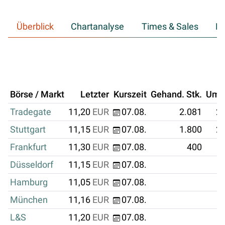
Überblick
Chartanalyse
Times & Sales
Hi
Börse / Markt
Letzter
Kurszeit
Gehand. Stk.
Ums
Tradegate
11,20
EUR
07.08.
2.081
23
Stuttgart
11,15
EUR
07.08.
1.800
20
Frankfurt
11,30
EUR
07.08.
400
Düsseldorf
11,15
EUR
07.08.
Hamburg
11,05
EUR
07.08.
München
11,16
EUR
07.08.
L&S
11,20
EUR
07.08.