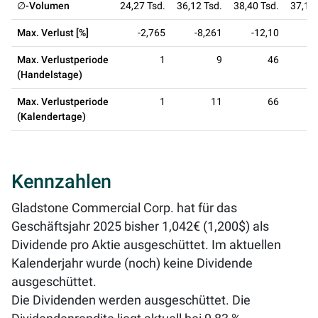
∅-Volumen
24,27 Tsd.
36,12 Tsd.
38,40 Tsd.
37,19 
Max. Verlust [%]
-2,765
-8,261
-12,10
-2
Max. Verlustperiode
1
9
46
(Handelstage)
Max. Verlustperiode
1
11
66
(Kalendertage)
Kennzahlen
Gladstone Commercial Corp. hat für das
Geschäftsjahr 2025 bisher 1,042€ (1,200$) als
Dividende pro Aktie ausgeschüttet. Im aktuellen
Kalenderjahr wurde (noch) keine Dividende
ausgeschüttet.
Die Dividenden werden ausgeschüttet. Die