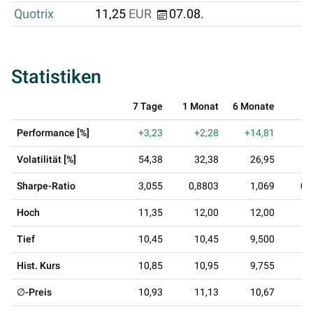
Quotrix
11,25
EUR
07.08.
Statistiken
7 Tage
1 Monat
6 Monate
1 
Performance [%]
+3,23
+2,28
+14,81
Volatilität [%]
54,38
32,38
26,95
2
Sharpe-Ratio
3,055
0,8803
1,069
0,
Hoch
11,35
12,00
12,00
1
Tief
10,45
10,45
9,500
8
Hist. Kurs
10,85
10,95
9,755
1
∅-Preis
10,93
11,13
10,67
1