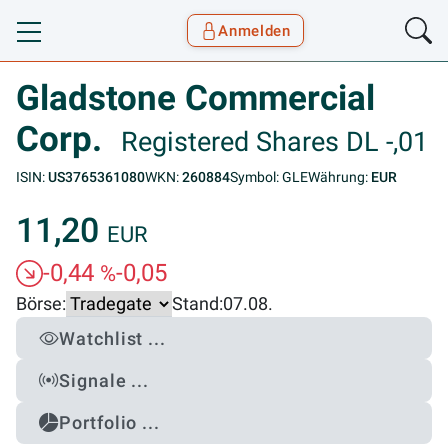
Anmelden
Toggle navigation
Goyax Logo
Gladstone Commercial
Corp.
Registered Shares DL -,01
ISIN:
US3765361080
WKN:
260884
Symbol: GLE
Währung:
EUR
11,20
EUR
-0,44
-0,05
%
Börse:
Stand:
07.08.
Watchlist ...
Signale ...
Portfolio ...