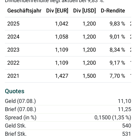
Dividendenrendite liegt aktuell bei
9,83 %
.
Geschäftsjahr
Div [EUR]
Div [USD]
D-Rendite
2025
1,042
1,200
9,83 %
24
2024
1,058
1,200
9,01 %
22
2023
1,109
1,200
8,34 %
20
2022
1,109
1,200
9,17 %
15
2021
1,427
1,500
7,70 %
19
Quotes
Geld (07.08.)
11,10
Brief (07.08.)
11,25
Spread (in %)
0,1500 (1,35 %)
Geld Stk.
540
Brief Stk.
531