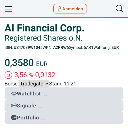
Anmelden
Toggle navigation
Goyax Logo
AI Financial Corp.
Registered Shares o.N.
ISIN:
US47089W1045
WKN:
A2PRW6
Symbol: 5AR1
Währung:
EUR
0,3580
EUR
-3,56
-0,0132
%
Börse:
Stand:
11:21
Watchlist ...
Signale ...
Portfolio ...