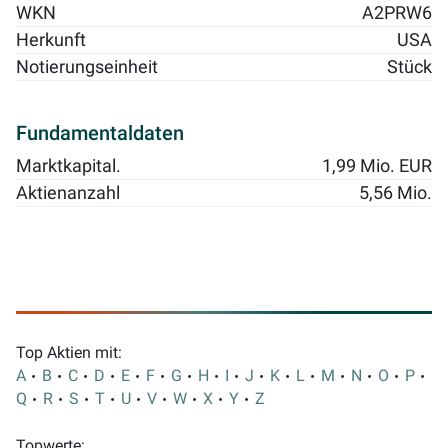
WKN
A2PRW6
Herkunft
USA
Notierungseinheit
Stück
Fundamentaldaten
Marktkapital.
1,99 Mio. EUR
Aktienanzahl
5,56 Mio.
Top Aktien mit:
A
B
C
D
E
F
G
H
I
J
K
L
M
N
O
P
Q
R
S
T
U
V
W
X
Y
Z
Topwerte: