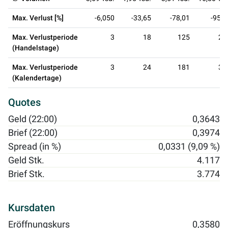
Max. Verlust [%]
-6,050
-33,65
-78,01
-95,4
Max. Verlustperiode
3
18
125
25
(Handelstage)
Max. Verlustperiode
3
24
181
36
(Kalendertage)
Quotes
Geld (22:00)
0,3643
Brief (22:00)
0,3974
Spread (in %)
0,0331 (9,09 %)
Geld Stk.
4.117
Brief Stk.
3.774
Kursdaten
Eröffnungskurs
0,3580