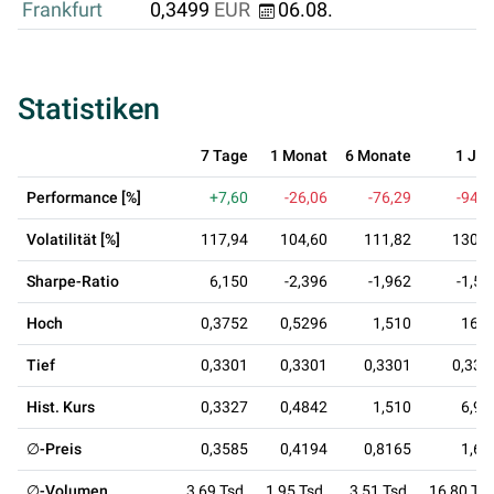
Frankfurt
0,3499
EUR
06.08.
Statistiken
7 Tage
1 Monat
6 Monate
1 Jah
Performance [%]
+7,60
-26,06
-76,29
-94,8
Volatilität [%]
117,94
104,60
111,82
130,0
Sharpe-Ratio
6,150
-2,396
-1,962
-1,57
Hoch
0,3752
0,5296
1,510
16,9
Tief
0,3301
0,3301
0,3301
0,330
Hist. Kurs
0,3327
0,4842
1,510
6,90
∅-Preis
0,3585
0,4194
0,8165
1,69
∅-Volumen
3,69 Tsd.
1,95 Tsd.
3,51 Tsd.
16,80 Tsd