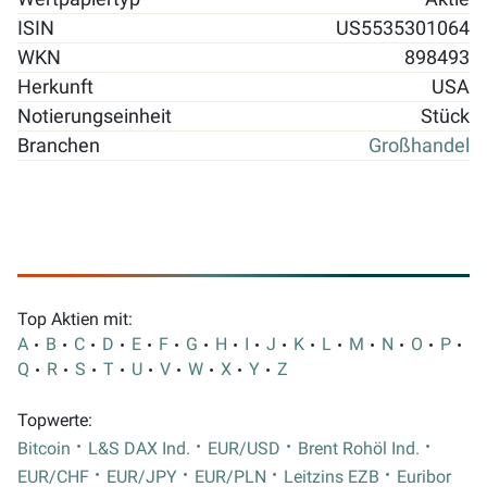
ISIN
US5535301064
WKN
898493
Herkunft
USA
Notierungseinheit
Stück
Branchen
Großhandel
Top Aktien mit:
A
B
C
D
E
F
G
H
I
J
K
L
M
N
O
P
Q
R
S
T
U
V
W
X
Y
Z
Topwerte:
Bitcoin
L&S DAX Ind.
EUR/USD
Brent Rohöl Ind.
EUR/CHF
EUR/JPY
EUR/PLN
Leitzins EZB
Euribor