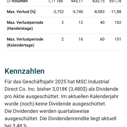
∅-Volumen
1,71 Tsd.
445,11
830,15
597,78
Max. Verlust [%]
-2,752
-5,740
-8,083
-11,88
Max. Verlustperiode
2
12
40
102
(Handelstage)
Max. Verlustperiode
2
16
60
151
(Kalendertage)
Kennzahlen
Für das Geschäftsjahr 2025 hat MSC Industrial
Direct Co. Inc. bisher 3,018€ (3,480$) als Dividende
pro Aktie ausgeschüttet. Im aktuellen Kalenderjahr
wurde (noch) keine Dividende ausgeschüttet.
Die Dividenden werden quartalsweise
ausgeschüttet. Die Dividendenrendite liegt aktuell
bei
3,48 %
.