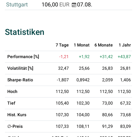
Stuttgart
106,00
EUR
07.08.
Statistiken
7 Tage
1 Monat
6 Monate
1 Jahr
Performance [%]
-1,21
+1,92
+31,42
+43,87
Volatilität [%]
32,47
25,66
26,83
26,81
Sharpe-Ratio
-1,807
0,8942
2,059
1,406
Hoch
112,50
112,50
112,50
112,50
Tief
105,40
102,30
73,00
67,32
Hist. Kurs
107,30
104,00
80,66
73,68
∅-Preis
107,33
108,11
91,29
83,09