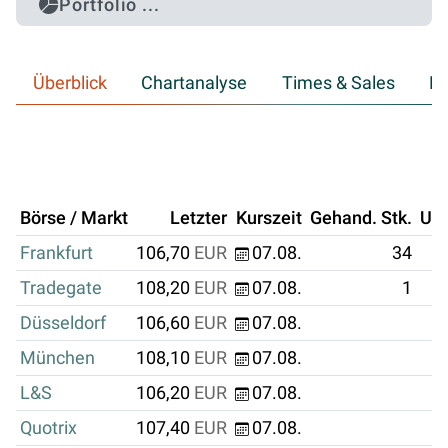
Portfolio ...
Überblick
Chartanalyse
Times & Sales
Hi
Börse / Markt
Letzter
Kurszeit
Gehand. Stk.
Um
Frankfurt
106,70
EUR
07.08.
34
Tradegate
108,20
EUR
07.08.
1
Düsseldorf
106,60
EUR
07.08.
München
108,10
EUR
07.08.
L&S
106,20
EUR
07.08.
Quotrix
107,40
EUR
07.08.