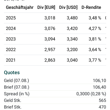
Geschäftsjahr
Div [EUR]
Div [USD]
D-Rendite
2025
3,018
3,480
3,48 %
08
2024
3,076
3,420
4,27 %
12
2023
3,094
3,340
3,81 %
13
2022
2,957
3,200
3,64 %
13
2021
2,863
3,040
3,77 %
14
Quotes
Geld (07.08.)
106,10
Brief (07.08.)
106,40
Spread (in %)
0,3000 (0,28 %)
Geld Stk.
565
Brief Stk.
470