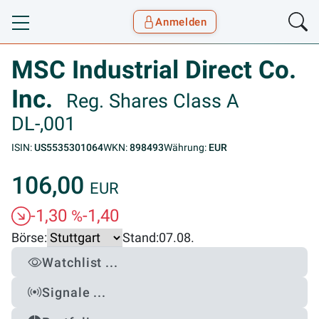
Anmelden
Toggle navigation
Goyax Logo
MSC Industrial Direct Co.
Inc.
Reg. Shares Class A
DL-,001
ISIN:
US5535301064
WKN:
898493
Währung:
EUR
106,00
EUR
-1,30
-1,40
%
Börse:
Stand:
07.08.
Watchlist ...
Signale ...