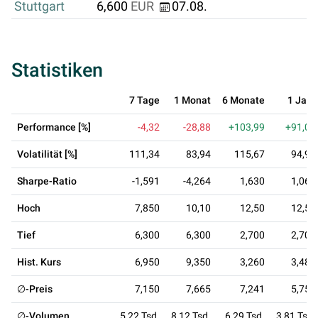
Stuttgart
6,600
EUR
07.08.
Statistiken
7 Tage
1 Monat
6 Monate
1 Jahr
Performance [%]
-4,32
-28,88
+103,99
+91,09
Volatilität [%]
111,34
83,94
115,67
94,90
Sharpe-Ratio
-1,591
-4,264
1,630
1,065
Hoch
7,850
10,10
12,50
12,50
Tief
6,300
6,300
2,700
2,700
Hist. Kurs
6,950
9,350
3,260
3,480
∅-Preis
7,150
7,665
7,241
5,755
∅-Volumen
5,22 Tsd.
8,12 Tsd.
6,29 Tsd.
3,81 Tsd.