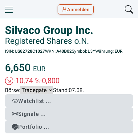
Anmelden
Toggle navigation
Goyax Logo
Silvaco Group Inc.
Registered Shares o.N.
ISIN:
US82728C1027
WKN:
A40B02
Symbol: L3Y
Währung:
EUR
6,650
EUR
-10,74
-0,800
%
Börse:
Stand:
07.08.
Watchlist ...
Signale ...
Portfolio ...