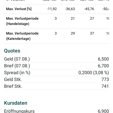
Max. Verlust [%]
-11,92
-36,63
-45,76
-50,46
Max. Verlustperiode
3
21
27
109
(Handelstage)
Max. Verlustperiode
3
29
37
160
(Kalendertage)
Quotes
Geld (07.08.)
6,500
Brief (07.08.)
6,700
Spread (in %)
0,2000 (3,08 %)
Geld Stk.
773
Brief Stk.
741
Kursdaten
Eröffnungskurs
6,900