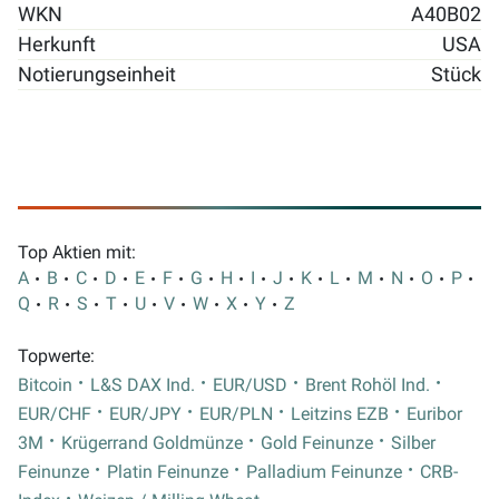
WKN
A40B02
Herkunft
USA
Notierungseinheit
Stück
Top Aktien mit:
A
B
C
D
E
F
G
H
I
J
K
L
M
N
O
P
Q
R
S
T
U
V
W
X
Y
Z
Topwerte:
Bitcoin
L&S DAX Ind.
EUR/USD
Brent Rohöl Ind.
EUR/CHF
EUR/JPY
EUR/PLN
Leitzins EZB
Euribor
3M
Krügerrand Goldmünze
Gold Feinunze
Silber
Feinunze
Platin Feinunze
Palladium Feinunze
CRB-