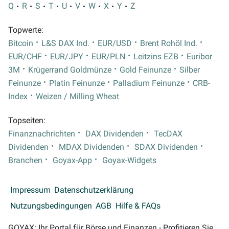
Q
R
S
T
U
V
W
X
Y
Z
Topwerte:
Bitcoin
L&S DAX Ind.
EUR/USD
Brent Rohöl Ind.
EUR/CHF
EUR/JPY
EUR/PLN
Leitzins EZB
Euribor
3M
Krügerrand Goldmünze
Gold Feinunze
Silber
Feinunze
Platin Feinunze
Palladium Feinunze
CRB-
Index
Weizen / Milling Wheat
Topseiten:
Finanznachrichten
DAX Dividenden
TecDAX
Dividenden
MDAX Dividenden
SDAX Dividenden
Branchen
Goyax-App
Goyax-Widgets
Impressum
Datenschutzerklärung
Nutzungsbedingungen
AGB
Hilfe & FAQs
GOYAX: Ihr Portal für Börse und Finanzen - Profitieren Sie