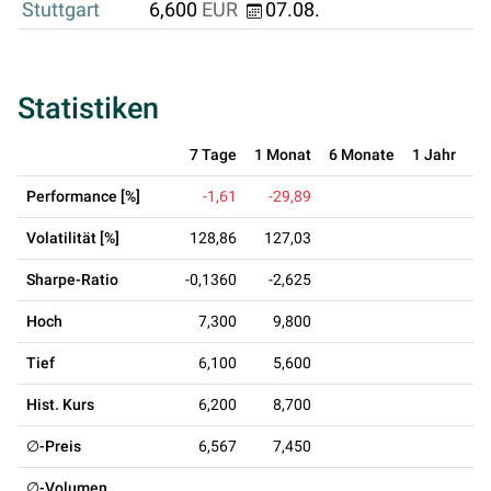
Stuttgart
6,600
EUR
07.08.
Statistiken
7 Tage
1 Monat
6 Monate
1 Jahr
3 
Performance [%]
-1,61
-29,89
Volatilität [%]
128,86
127,03
Sharpe-Ratio
-0,1360
-2,625
Hoch
7,300
9,800
Tief
6,100
5,600
Hist. Kurs
6,200
8,700
∅-Preis
6,567
7,450
∅-Volumen