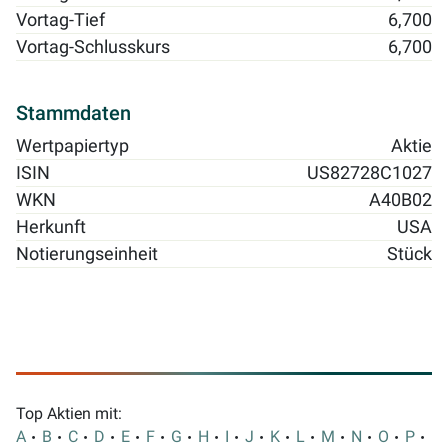
Vortag-Tief
6,700
Vortag-Schlusskurs
6,700
Stammdaten
Wertpapiertyp
Aktie
ISIN
US82728C1027
WKN
A40B02
Herkunft
USA
Notierungseinheit
Stück
Top Aktien mit:
A
B
C
D
E
F
G
H
I
J
K
L
M
N
O
P