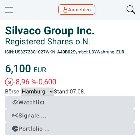
Anmelden
Toggle navigation
Goyax Logo
Silvaco Group Inc.
Registered Shares o.N.
ISIN:
US82728C1027
WKN:
A40B02
Symbol: L3Y
Währung:
EUR
6,100
EUR
-8,96
-0,600
%
Börse:
Stand:
07.08.
Watchlist ...
Signale ...
Portfolio ...