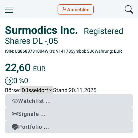
Anmelden
Toggle navigation
Goyax Logo
Surmodics Inc.
Registered
Shares DL -,05
ISIN:
US8688731004
WKN:
914178
Symbol: SU6
Währung:
EUR
22,60
EUR
0
0
%
Börse:
Stand:
20.11.2025
Watchlist ...
Signale ...
Portfolio ...