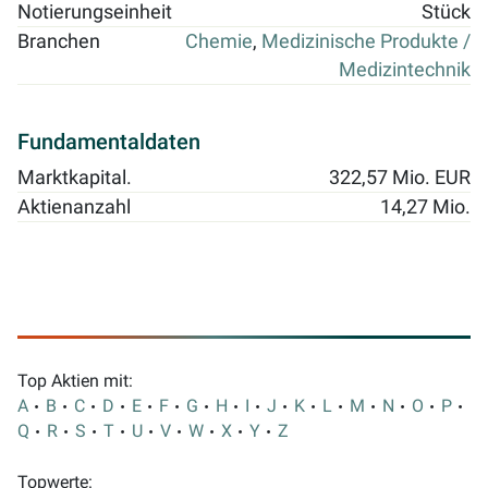
Notierungseinheit
Stück
Branchen
Chemie
,
Medizinische Produkte /
Medizintechnik
Fundamentaldaten
Marktkapital.
322,57 Mio. EUR
Aktienanzahl
14,27 Mio.
Top Aktien mit:
A
B
C
D
E
F
G
H
I
J
K
L
M
N
O
P
Q
R
S
T
U
V
W
X
Y
Z
Topwerte: