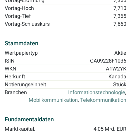
Vortag-Eröffnung
7,365
Vortag-Hoch
7,710
Vortag-Tief
7,365
Vortag-Schlusskurs
7,660
Stammdaten
Wertpapiertyp
Aktie
ISIN
CA09228F1036
WKN
A1W2YK
Herkunft
Kanada
Notierungseinheit
Stück
Branchen
Informationstechnologie
,
Mobilkommunikation
,
Telekommunikation
Fundamentaldaten
Marktkapital.
4,05 Mrd. EUR