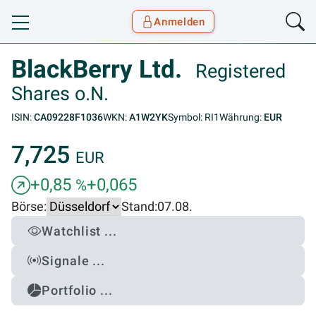
Anmelden
Toggle navigation
Goyax Logo
BlackBerry Ltd.
Registered
Shares o.N.
ISIN:
CA09228F1036
WKN:
A1W2YK
Symbol: RI1
Währung:
EUR
7,725
EUR
+0,85
+0,065
%
Börse:
Stand:
07.08.
Watchlist ...
Signale ...
Portfolio ...