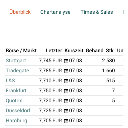
Überblick
Chartanalyse
Times & Sales
Hi
Börse / Markt
Letzter
Kurszeit
Gehand. Stk.
Ums
Stuttgart
7,745
EUR
07.08.
2.580
19
Tradegate
7,785
EUR
07.08.
1.660
12
L&S
7,710
EUR
07.08.
515
Frankfurt
7,750
EUR
07.08.
7
Quotrix
7,720
EUR
07.08.
5
Düsseldorf
7,725
EUR
07.08.
Hamburg
7,705
EUR
07.08.