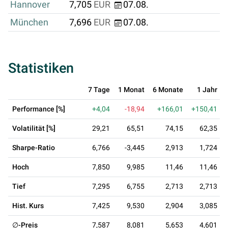
Hannover
7,705
EUR
07.08.
München
7,696
EUR
07.08.
Statistiken
7 Tage
1 Monat
6 Monate
1 Jahr
Performance [%]
+4,04
-18,94
+166,01
+150,41
Volatilität [%]
29,21
65,51
74,15
62,35
Sharpe-Ratio
6,766
-3,445
2,913
1,724
Hoch
7,850
9,985
11,46
11,46
Tief
7,295
6,755
2,713
2,713
Hist. Kurs
7,425
9,530
2,904
3,085
∅-Preis
7,587
8,081
5,653
4,601