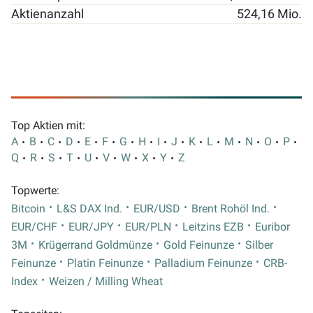
Aktienanzahl
524,16 Mio.
Top Aktien mit:
A
B
C
D
E
F
G
H
I
J
K
L
M
N
O
P
Q
R
S
T
U
V
W
X
Y
Z
Topwerte:
Bitcoin
L&S DAX Ind.
EUR/USD
Brent Rohöl Ind.
EUR/CHF
EUR/JPY
EUR/PLN
Leitzins EZB
Euribor
3M
Krügerrand Goldmünze
Gold Feinunze
Silber
Feinunze
Platin Feinunze
Palladium Feinunze
CRB-
Index
Weizen / Milling Wheat