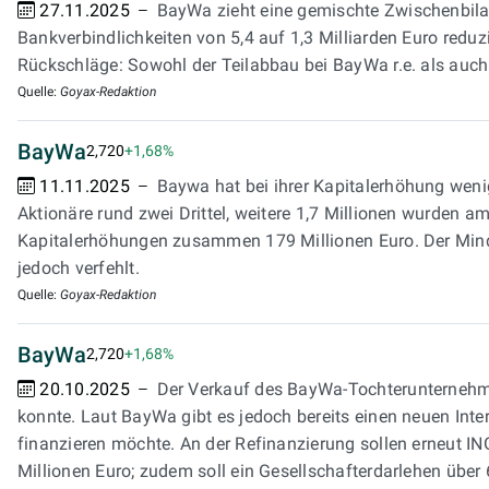
27.11.2025
BayWa zieht eine gemischte Zwischenbilan
Bankverbindlichkeiten von 5,4 auf 1,3 Milliarden Euro reduz
Rückschläge: Sowohl der Teilabbau bei BayWa r.e. als auch 
Quelle:
Goyax-Redaktion
BayWa
2,720
+1,68%
11.11.2025
Baywa hat bei ihrer Kapitalerhöhung weni
Aktionäre rund zwei Drittel, weitere 1,7 Millionen wurden 
Kapitalerhöhungen zusammen 179 Millionen Euro. Der Minde
jedoch verfehlt.
Quelle:
Goyax-Redaktion
BayWa
2,720
+1,68%
20.10.2025
Der Verkauf des BayWa-Tochterunternehmens
konnte. Laut BayWa gibt es jedoch bereits einen neuen Inte
finanzieren möchte. An der Refinanzierung sollen erneut I
Millionen Euro; zudem soll ein Gesellschafterdarlehen über 