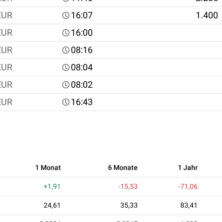
EUR
16:07
1.400
EUR
16:00
EUR
08:16
EUR
08:04
EUR
08:02
EUR
16:43
1 Monat
6 Monate
1 Jahr
+1,91
-15,53
-71,06
24,61
35,33
83,41