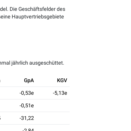
del. Die Geschäftsfelder des
seine Hauptvertriebsgebiete
mal jährlich ausgeschüttet.
m
GpA
KGV
-0,53e
-5,13e
-0,51e
5
-31,22
4
-2,84