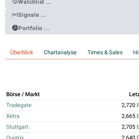
Watchlist ...
Signale ...
Portfolio ...
Überblick
Chartanalyse
Times & Sales
Hi
Börse / Markt
Let
Tradegate
2,720
Xetra
2,665
Stuttgart
2,705
Quotrix
2,640