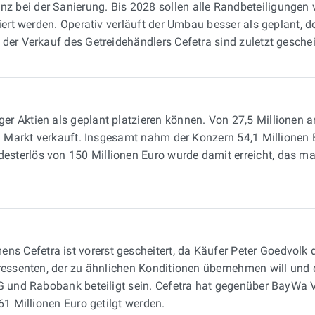
z bei der Sanierung. Bis 2028 sollen alle Randbeteiligungen 
iert werden. Operativ verläuft der Umbau besser als geplant, d
der Verkauf des Getreidehändlers Cefetra sind zuletzt gescheit
ger Aktien als geplant platzieren können. Von 27,5 Millionen
am Markt verkauft. Insgesamt nahm der Konzern 54,1 Millionen E
sterlös von 150 Millionen Euro wurde damit erreicht, das ma
 Cefetra ist vorerst gescheitert, da Käufer Peter Goedvolk d
ressenten, der zu ähnlichen Konditionen übernehmen will und 
NG und Rabobank beteiligt sein. Cefetra hat gegenüber BayWa 
61 Millionen Euro getilgt werden.