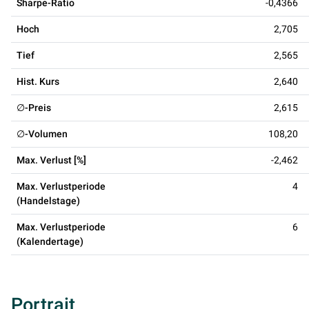
Sharpe-Ratio
-0,4366
Hoch
2,705
Tief
2,565
Hist. Kurs
2,640
∅-Preis
2,615
∅-Volumen
108,20
Max. Verlust [%]
-2,462
Max. Verlustperiode
4
(Handelstage)
Max. Verlustperiode
6
(Kalendertage)
Portrait