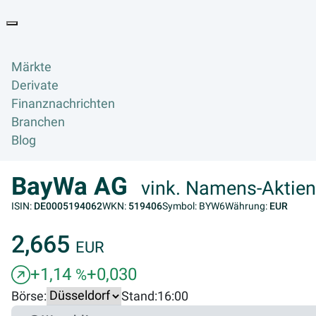
Goyax Logo
Toggle navigation
Märkte
Derivate
Finanznachrichten
Branchen
Blog
BayWa AG
vink. Namens-Aktien
ISIN:
DE0005194062
WKN:
519406
Symbol: BYW6
Währung:
EUR
2,665
EUR
+1,14
+0,030
%
Börse:
Stand:
16:00