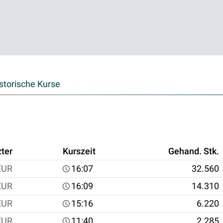
storische Kurse
zter
Kurszeit
Gehand. Stk.
EUR
16:07
32.560
EUR
16:09
14.310
EUR
15:16
6.220
EUR
11:40
2.285