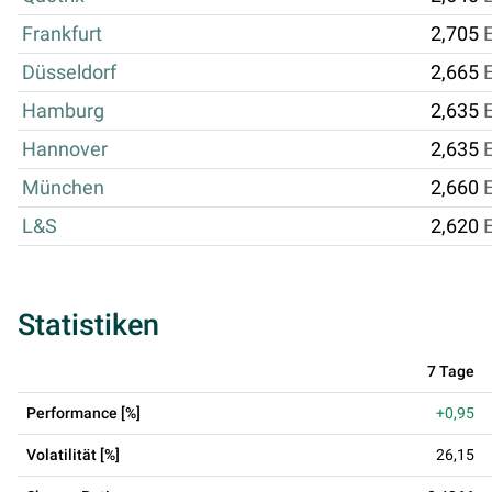
Frankfurt
2,705
Düsseldorf
2,665
Hamburg
2,635
Hannover
2,635
München
2,660
L&S
2,620
Statistiken
7 Tage
Performance [%]
+0,95
Volatilität [%]
26,15