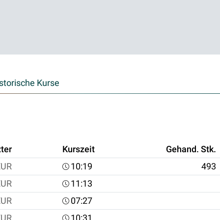
storische Kurse
ter
Kurszeit
Gehand. Stk.
EUR
10:19
493
EUR
11:13
EUR
07:27
EUR
10:31