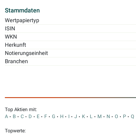
Stammdaten
Wertpapiertyp
ISIN
WKN
Herkunft
Notierungseinheit
Branchen
Top Aktien mit:
A
B
C
D
E
F
G
H
I
J
K
L
M
N
O
P
Q
Topwerte: