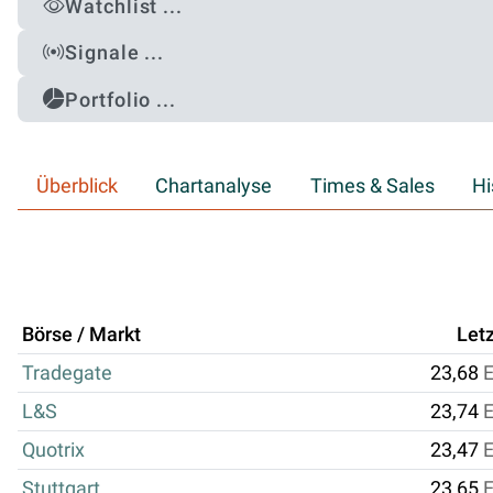
Watchlist ...
Signale ...
Portfolio ...
Überblick
Chartanalyse
Times & Sales
Hi
Börse / Markt
Letz
Tradegate
23,68
L&S
23,74
Quotrix
23,47
Stuttgart
23,65