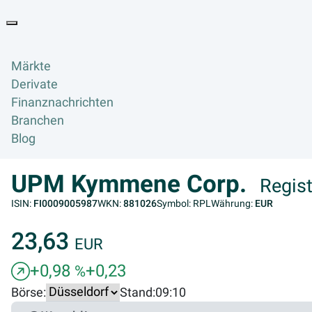
Goyax Logo
Toggle navigation
Märkte
Derivate
Finanznachrichten
Branchen
Blog
UPM Kymmene Corp.
Regist
ISIN:
FI0009005987
WKN:
881026
Symbol: RPL
Währung:
EUR
23,63
EUR
+0,98
+0,23
%
Börse:
Stand:
09:10