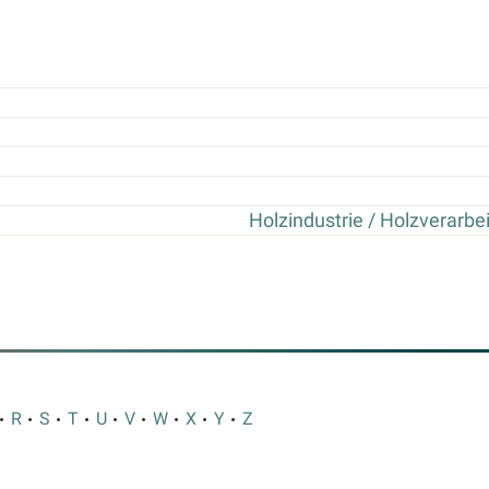
Holzindustrie / Holzverarbe
R
S
T
U
V
W
X
Y
Z