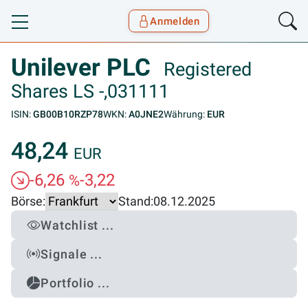
Anmelden
Toggle navigation
Goyax Logo
Unilever PLC
Registered
Shares LS -,031111
ISIN:
GB00B10RZP78
WKN:
A0JNE2
Währung:
EUR
48,24
EUR
-6,26
-3,22
%
Börse:
Stand:
08.12.2025
Watchlist ...
Signale ...
Portfolio ...