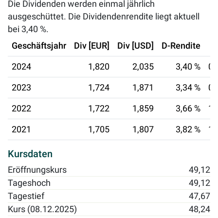
Die Dividenden werden einmal jährlich
ausgeschüttet. Die Dividendenrendite liegt aktuell
bei
3,40 %
.
Geschäftsjahr
Div [EUR]
Div [USD]
D-Rendite
2024
1,820
2,035
3,40 %
06
2023
1,724
1,871
3,34 %
07
2022
1,722
1,859
3,66 %
16
2021
1,705
1,807
3,82 %
17
Kursdaten
Eröffnungskurs
49,12
Tageshoch
49,12
Tagestief
47,67
Kurs (08.12.2025)
48,24