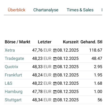
Überblick
Chartanalyse
Times & Sales
Hi
Börse / Markt
Letzter
Kurszeit
Gehand. Stk.
Xetra
47,76
EUR
08.12.2025
118.677
Tradegate
48,23
EUR
08.12.2025
48.474
Quotrix
48,33
EUR
08.12.2025
2.958
Frankfurt
48,24
EUR
08.12.2025
1.953
L&S
48,22
EUR
08.12.2025
1.689
Hamburg
47,78
EUR
08.12.2025
1.000
Stuttgart
48,34
EUR
08.12.2025
564