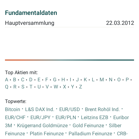
Fundamentaldaten
Hauptversammlung
22.03.2012
Top Aktien mit:
A
B
C
D
E
F
G
H
I
J
K
L
M
N
O
P
Q
R
S
T
U
V
W
X
Y
Z
Topwerte:
Bitcoin
L&S DAX Ind.
EUR/USD
Brent Rohöl Ind.
EUR/CHF
EUR/JPY
EUR/PLN
Leitzins EZB
Euribor
3M
Krügerrand Goldmünze
Gold Feinunze
Silber
Feinunze
Platin Feinunze
Palladium Feinunze
CRB-