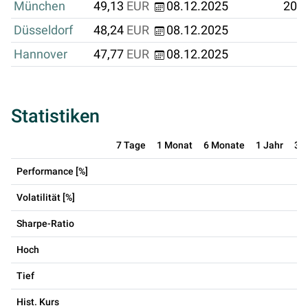
München
49,13
EUR
08.12.2025
200
Düsseldorf
48,24
EUR
08.12.2025
Hannover
47,77
EUR
08.12.2025
Statistiken
7 Tage
1 Monat
6 Monate
1 Jahr
3 
Performance [%]
Volatilität [%]
Sharpe-Ratio
Hoch
Tief
Hist. Kurs