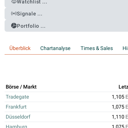
Watchlist ...
Signale ...
Portfolio ...
Überblick
Chartanalyse
Times & Sales
Hi
Börse / Markt
Letz
Tradegate
1,105
Frankfurt
1,075
Düsseldorf
1,110
Hamburg
1,075