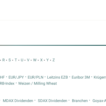
R
S
T
U
V
W
X
Y
Z
CHF
EUR/JPY
EUR/PLN
Leitzins EZB
Euribor 3M
Krüger
RB-Index
Weizen / Milling Wheat
MDAX Dividenden
SDAX Dividenden
Branchen
Goyax-