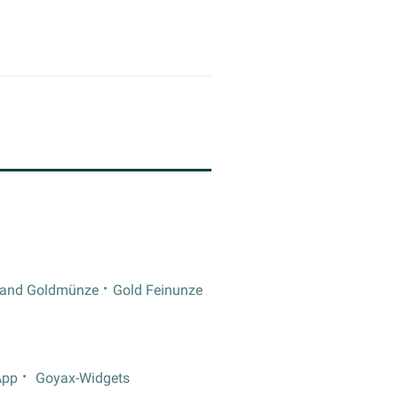
rand Goldmünze
Gold Feinunze
App
Goyax-Widgets