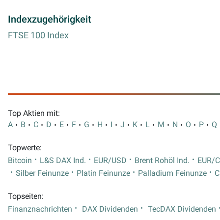
Indexzugehörigkeit
FTSE 100 Index
Top Aktien mit:
A
B
C
D
E
F
G
H
I
J
K
L
M
N
O
P
Q
Topwerte:
Bitcoin
L&S DAX Ind.
EUR/USD
Brent Rohöl Ind.
EUR/
Silber Feinunze
Platin Feinunze
Palladium Feinunze
C
Topseiten:
Finanznachrichten
DAX Dividenden
TecDAX Dividenden