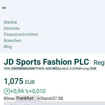
Goyax Logo
Toggle navigation
Märkte
Derivate
Finanznachrichten
Branchen
Blog
JD Sports Fashion PLC
Reg
ISIN:
GB00BM8Q5M07
WKN:
A3C480
Symbol: 9JD
Währung:
EUR
1,075
EUR
+0,94
+0,010
%
Börse:
Stand:
07.08.