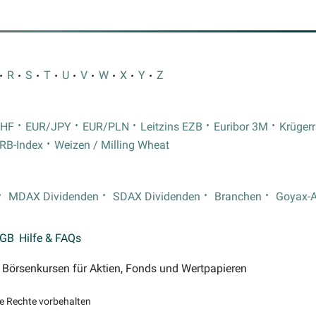
R
S
T
U
V
W
X
Y
Z
CHF
EUR/JPY
EUR/PLN
Leitzins EZB
Euribor 3M
Krüger
RB-Index
Weizen / Milling Wheat
MDAX Dividenden
SDAX Dividenden
Branchen
Goyax-
GB
Hilfe & FAQs
on Börsenkursen für Aktien, Fonds und Wertpapieren
le Rechte vorbehalten