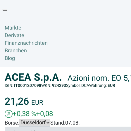
Goyax Logo
Toggle navigation
Märkte
Derivate
Finanznachrichten
Branchen
Blog
ACEA S.p.A.
Azioni nom. EO 5,
ISIN:
IT0001207098
WKN:
924293
Symbol: DCA
Währung:
EUR
21,26
EUR
+0,38
+0,08
%
Börse:
Stand:
07.08.