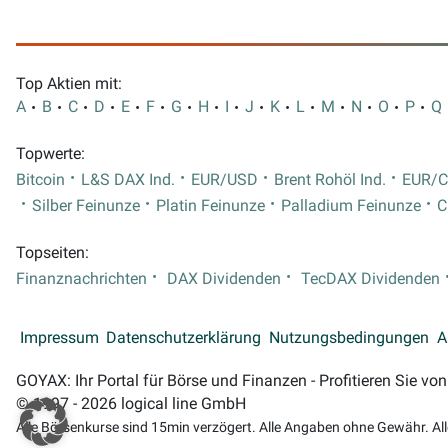
Top Aktien mit:
A
B
C
D
E
F
G
H
I
J
K
L
M
N
O
P
Q
Topwerte:
Bitcoin
L&S DAX Ind.
EUR/USD
Brent Rohöl Ind.
EUR/
Silber Feinunze
Platin Feinunze
Palladium Feinunze
C
Topseiten:
Finanznachrichten
DAX Dividenden
TecDAX Dividenden
Impressum
Datenschutzerklärung
Nutzungsbedingungen
A
GOYAX: Ihr Portal für Börse und Finanzen - Profitieren Sie v
© 1997 - 2026 logical line GmbH
Alle Börsenkurse sind 15min verzögert. Alle Angaben ohne Gewähr. Al