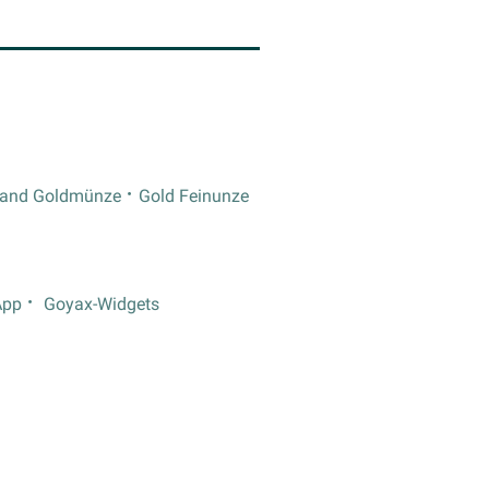
rand Goldmünze
Gold Feinunze
App
Goyax-Widgets