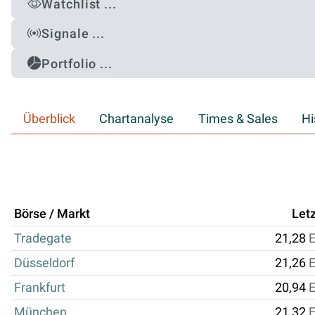
Watchlist ...
Signale ...
Portfolio ...
Überblick
Chartanalyse
Times & Sales
Hi
Börse / Markt
Letz
Tradegate
21,28
Düsseldorf
21,26
Frankfurt
20,94
München
21,32