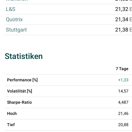
L&S
21,32
Quotrix
21,34
Stuttgart
21,38
Statistiken
7 Tage
Performance [%]
+1,33
Volatilität [%]
14,57
Sharpe-Ratio
4,487
Hoch
21,46
Tief
20,88