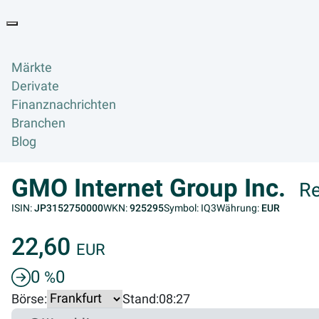
Goyax Logo
Toggle navigation
Märkte
Derivate
Finanznachrichten
Branchen
Blog
GMO Internet Group Inc.
Re
ISIN:
JP3152750000
WKN:
925295
Symbol: IQ3
Währung:
EUR
22,60
EUR
0
0
%
Börse:
Stand:
08:27