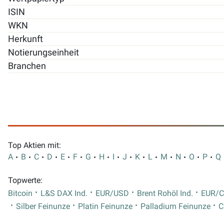
ISIN
WKN
Herkunft
Notierungseinheit
Branchen
Top Aktien mit:
A
B
C
D
E
F
G
H
I
J
K
L
M
N
O
P
Q
Topwerte:
Bitcoin
L&S DAX Ind.
EUR/USD
Brent Rohöl Ind.
EUR/
Silber Feinunze
Platin Feinunze
Palladium Feinunze
C