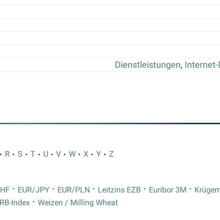
Dienstleistungen
,
Internet-
R
S
T
U
V
W
X
Y
Z
CHF
EUR/JPY
EUR/PLN
Leitzins EZB
Euribor 3M
Krüger
RB-Index
Weizen / Milling Wheat