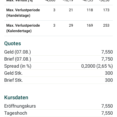
Max. Verlust [%]
-4,000
-10,19
-47,35
-56,56
Max. Verlustperiode
3
21
118
173
(Handelstage)
Max. Verlustperiode
3
29
169
253
(Kalendertage)
Quotes
Geld (07.08.)
7,550
Brief (07.08.)
7,750
Spread (in %)
0,2000 (2,65 %)
Geld Stk.
300
Brief Stk.
300
Kursdaten
Eröffnungskurs
7,550
Tageshoch
7,550