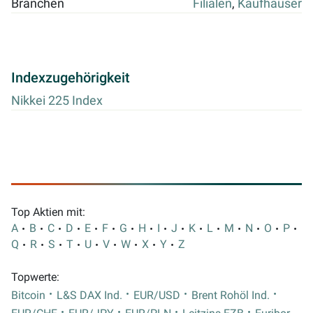
Branchen
Filialen
,
Kaufhäuser
Indexzugehörigkeit
Nikkei 225 Index
Top Aktien mit:
A
B
C
D
E
F
G
H
I
J
K
L
M
N
O
P
Q
R
S
T
U
V
W
X
Y
Z
Topwerte:
Bitcoin
L&S DAX Ind.
EUR/USD
Brent Rohöl Ind.