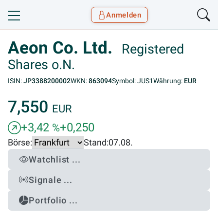
Anmelden
Toggle navigation
Goyax Logo
Aeon Co. Ltd.
Registered
Shares o.N.
ISIN:
JP3388200002
WKN:
863094
Symbol: JUS1
Währung:
EUR
7,550
EUR
+3,42
+0,250
%
Börse:
Stand:
07.08.
Watchlist ...
Signale ...
Portfolio ...