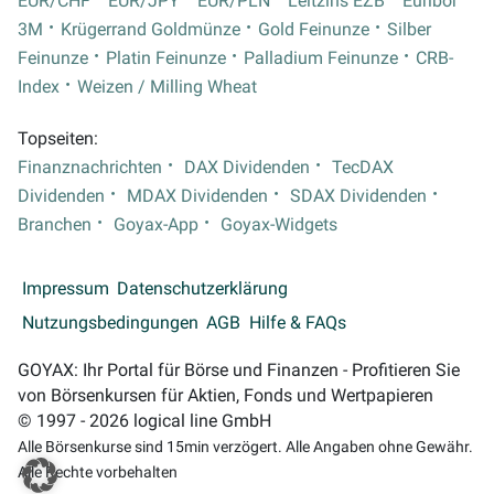
EUR/CHF
EUR/JPY
EUR/PLN
Leitzins EZB
Euribor
3M
Krügerrand Goldmünze
Gold Feinunze
Silber
Feinunze
Platin Feinunze
Palladium Feinunze
CRB-
Index
Weizen / Milling Wheat
Topseiten:
Finanznachrichten
DAX Dividenden
TecDAX
Dividenden
MDAX Dividenden
SDAX Dividenden
Branchen
Goyax-App
Goyax-Widgets
Impressum
Datenschutzerklärung
Nutzungsbedingungen
AGB
Hilfe & FAQs
GOYAX: Ihr Portal für Börse und Finanzen - Profitieren Sie
von Börsenkursen für Aktien, Fonds und Wertpapieren
© 1997 - 2026 logical line GmbH
Alle Börsenkurse sind 15min verzögert. Alle Angaben ohne Gewähr.
Alle Rechte vorbehalten