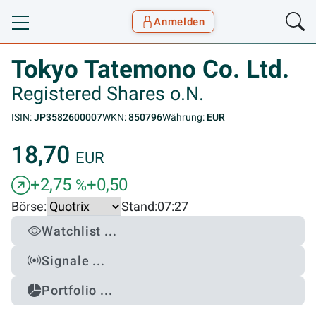
Anmelden
Toggle navigation
Goyax Logo
Tokyo Tatemono Co. Ltd.
Registered Shares o.N.
ISIN:
JP3582600007
WKN:
850796
Währung:
EUR
18,70
EUR
+2,75
+0,50
%
Börse:
Stand:
07:27
Watchlist ...
Signale ...
Portfolio ...