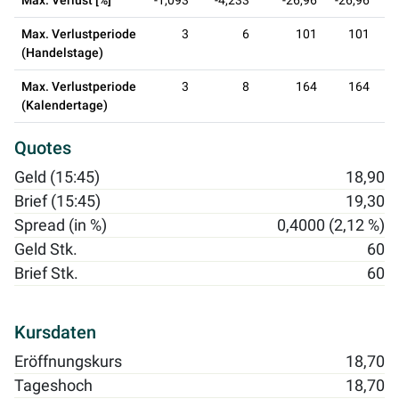
Max. Verlust [%]
-1,093
-4,233
-26,96
-26,96
Max. Verlustperiode
3
6
101
101
(Handelstage)
Max. Verlustperiode
3
8
164
164
(Kalendertage)
Quotes
Geld (15:45)
18,90
Brief (15:45)
19,30
Spread (in %)
0,4000 (2,12 %)
Geld Stk.
60
Brief Stk.
60
Kursdaten
Eröffnungskurs
18,70
Tageshoch
18,70