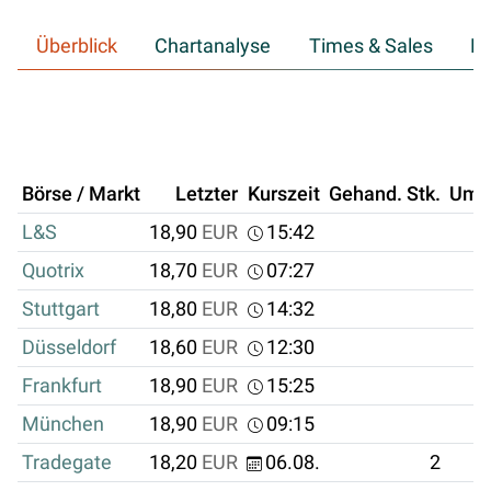
Überblick
Chartanalyse
Times & Sales
Hi
Börse / Markt
Letzter
Kurszeit
Gehand. Stk.
Ums
L&S
18,90
EUR
15:42
Quotrix
18,70
EUR
07:27
Stuttgart
18,80
EUR
14:32
Düsseldorf
18,60
EUR
12:30
Frankfurt
18,90
EUR
15:25
München
18,90
EUR
09:15
Tradegate
18,20
EUR
06.08.
2