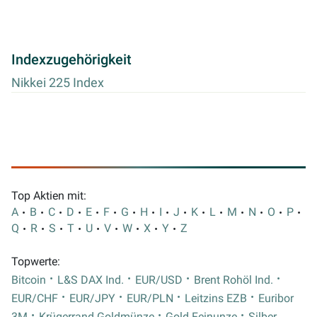
Indexzugehörigkeit
Nikkei 225 Index
Top Aktien mit:
A
B
C
D
E
F
G
H
I
J
K
L
M
N
O
P
Q
R
S
T
U
V
W
X
Y
Z
Topwerte:
Bitcoin
L&S DAX Ind.
EUR/USD
Brent Rohöl Ind.
EUR/CHF
EUR/JPY
EUR/PLN
Leitzins EZB
Euribor
3M
Krügerrand Goldmünze
Gold Feinunze
Silber