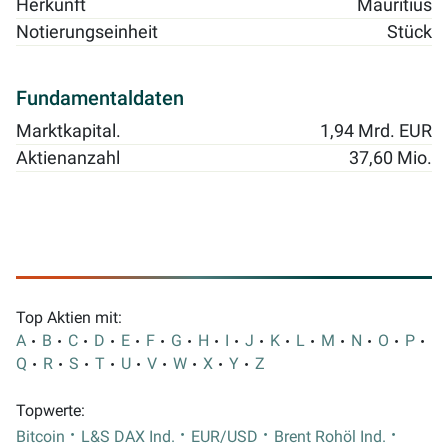
Herkunft
Mauritius
Notierungseinheit
Stück
Fundamentaldaten
Marktkapital.
1,94 Mrd. EUR
Aktienanzahl
37,60 Mio.
Top Aktien mit:
A
B
C
D
E
F
G
H
I
J
K
L
M
N
O
P
Q
R
S
T
U
V
W
X
Y
Z
Topwerte:
Bitcoin
L&S DAX Ind.
EUR/USD
Brent Rohöl Ind.