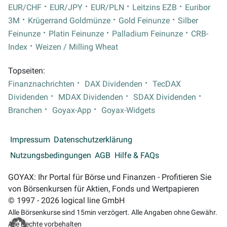
EUR/CHF
EUR/JPY
EUR/PLN
Leitzins EZB
Euribor
3M
Krügerrand Goldmünze
Gold Feinunze
Silber
Feinunze
Platin Feinunze
Palladium Feinunze
CRB-
Index
Weizen / Milling Wheat
Topseiten:
Finanznachrichten
DAX Dividenden
TecDAX
Dividenden
MDAX Dividenden
SDAX Dividenden
Branchen
Goyax-App
Goyax-Widgets
Impressum
Datenschutzerklärung
Nutzungsbedingungen
AGB
Hilfe & FAQs
GOYAX: Ihr Portal für Börse und Finanzen - Profitieren Sie
von Börsenkursen für Aktien, Fonds und Wertpapieren
© 1997 - 2026 logical line GmbH
Alle Börsenkurse sind 15min verzögert. Alle Angaben ohne Gewähr.
Alle Rechte vorbehalten