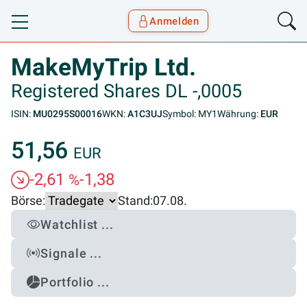
Anmelden
Toggle navigation
Goyax Logo
MakeMyTrip Ltd.
Registered Shares DL -,0005
ISIN:
MU0295S00016
WKN:
A1C3UJ
Symbol: MY1
Währung:
EUR
51,56
EUR
-2,61
-1,38
%
Börse:
Stand:
07.08.
Watchlist ...
Signale ...
Portfolio ...