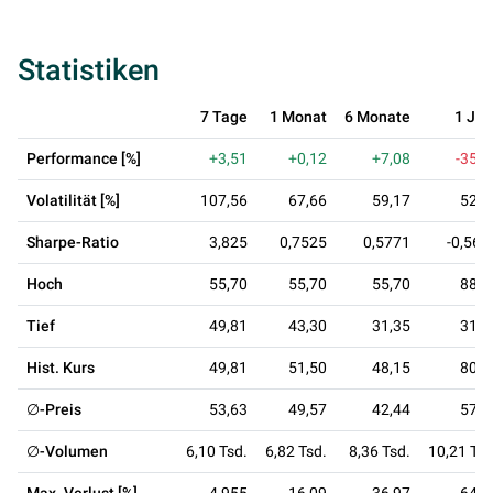
Statistiken
7 Tage
1 Monat
6 Monate
1 Jah
Performance [%]
+3,51
+0,12
+7,08
-35,6
Volatilität [%]
107,56
67,66
59,17
52,3
Sharpe-Ratio
3,825
0,7525
0,5771
-0,563
Hoch
55,70
55,70
55,70
88,8
Tief
49,81
43,30
31,35
31,3
Hist. Kurs
49,81
51,50
48,15
80,1
∅-Preis
53,63
49,57
42,44
57,4
∅-Volumen
6,10 Tsd.
6,82 Tsd.
8,36 Tsd.
10,21 Tsd