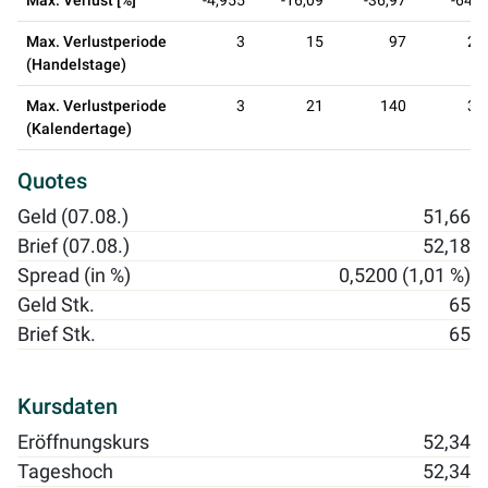
Max. Verlust [%]
-4,955
-16,09
-36,97
-64,5
Max. Verlustperiode
3
15
97
23
(Handelstage)
Max. Verlustperiode
3
21
140
34
(Kalendertage)
Quotes
Geld (07.08.)
51,66
Brief (07.08.)
52,18
Spread (in %)
0,5200 (1,01 %)
Geld Stk.
65
Brief Stk.
65
Kursdaten
Eröffnungskurs
52,34
Tageshoch
52,34