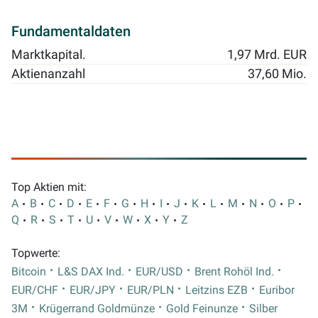
Fundamentaldaten
Marktkapital.
1,97 Mrd. EUR
Aktienanzahl
37,60 Mio.
Top Aktien mit:
A
B
C
D
E
F
G
H
I
J
K
L
M
N
O
P
Q
R
S
T
U
V
W
X
Y
Z
Topwerte:
Bitcoin
L&S DAX Ind.
EUR/USD
Brent Rohöl Ind.
EUR/CHF
EUR/JPY
EUR/PLN
Leitzins EZB
Euribor
3M
Krügerrand Goldmünze
Gold Feinunze
Silber