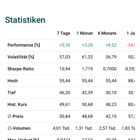
Statistiken
7 Tage
1 Monat
6 Monate
1 Jahr
Performance [%]
+5,50
+3,28
+8,52
-34,90
Volatilität [%]
57,03
61,32
56,79
50,29
Sharpe-Ratio
10,94
1,719
0,7000
-0,5537
Hoch
55,44
55,44
55,44
88,42
Tief
46,20
42,39
30,10
30,10
Hist. Kurs
49,61
50,68
48,23
80,40
∅-Preis
50,84
48,68
42,10
57,39
∅-Volumen
4,01 Tsd.
1,31 Tsd.
2,57 Tsd.
1,83 Tsd.