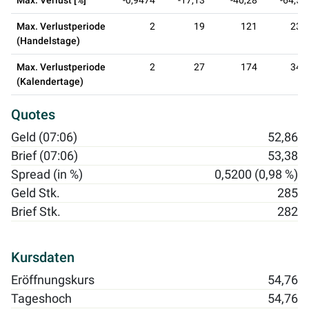
Max. Verlust [%]
-0,9474
-17,13
-40,28
-64,56
Max. Verlustperiode
2
19
121
236
(Handelstage)
Max. Verlustperiode
2
27
174
342
(Kalendertage)
Quotes
Geld (07:06)
52,86
Brief (07:06)
53,38
Spread (in %)
0,5200 (0,98 %)
Geld Stk.
285
Brief Stk.
282
Kursdaten
Eröffnungskurs
54,76
Tageshoch
54,76