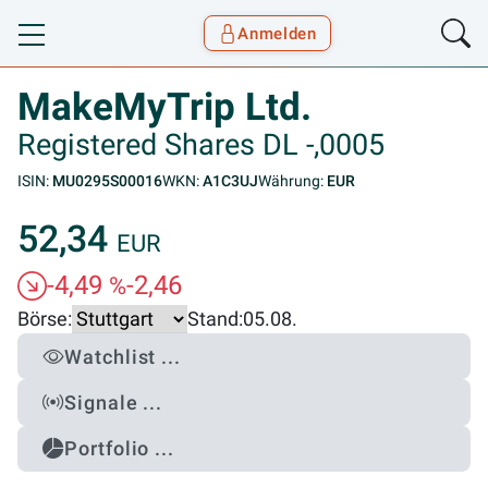
Anmelden
Toggle navigation
Goyax Logo
MakeMyTrip Ltd.
Registered Shares DL -,0005
ISIN:
MU0295S00016
WKN:
A1C3UJ
Währung:
EUR
52,34
EUR
-4,49
-2,46
%
Börse:
Stand:
05.08.
Watchlist ...
Signale ...
Portfolio ...