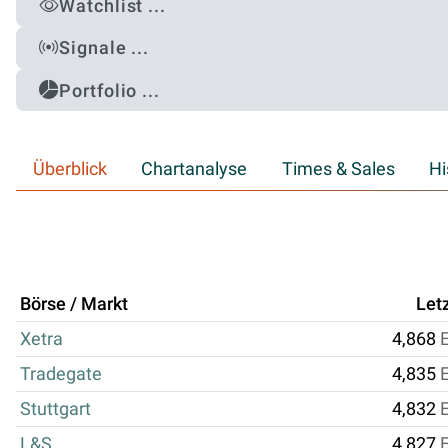
Watchlist ...
Signale ...
Portfolio ...
Überblick
Chartanalyse
Times & Sales
Hi
Börse / Markt
Let
Xetra
4,868
Tradegate
4,835
Stuttgart
4,832
L&S
4,827