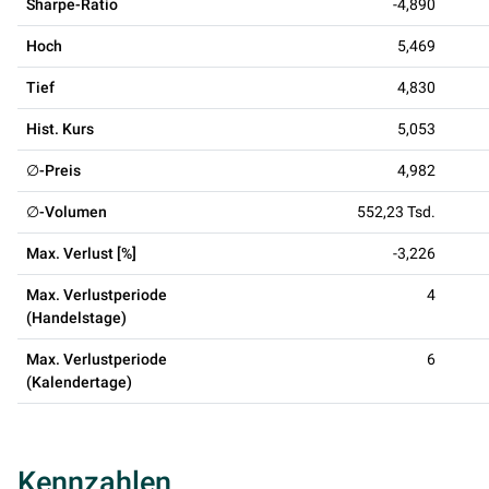
Sharpe-Ratio
-4,890
Hoch
5,469
Tief
4,830
Hist. Kurs
5,053
∅-Preis
4,982
∅-Volumen
552,23 Tsd.
Max. Verlust [%]
-3,226
Max. Verlustperiode
4
(Handelstage)
Max. Verlustperiode
6
(Kalendertage)
Kennzahlen