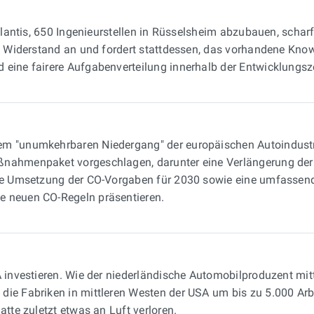
tellantis, 650 Ingenieurstellen in Rüsselsheim abzubauen, schar
igt Widerstand an und fordert stattdessen, das vorhandene K
 eine fairere Aufgabenverteilung innerhalb der Entwicklungsz
nem "unumkehrbaren Niedergang" der europäischen Autoindustrie
ßnahmenpaket vorgeschlagen, darunter eine Verlängerung der
ckte Umsetzung der CO-Vorgaben für 2030 sowie eine umfassen
e neuen CO-Regeln präsentieren.
SA investieren. Wie der niederländische Automobilproduzent mitt
die Fabriken in mittleren Westen der USA um bis zu 5.000 Arb
atte zuletzt etwas an Luft verloren.