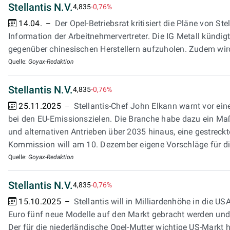
Stellantis N.V.
4,835
-0,76%
14.04.
Der Opel-Betriebsrat kritisiert die Pläne von S
Information der Arbeitnehmervertreter. Die IG Metall künd
gegenüber chinesischen Herstellern aufzuholen. Zudem wird
Quelle:
Goyax-Redaktion
Stellantis N.V.
4,835
-0,76%
25.11.2025
Stellantis-Chef John Elkann warnt vor ei
bei den EU-Emissionszielen. Die Branche habe dazu ein Ma
und alternativen Antrieben über 2035 hinaus, eine gestre
Kommission will am 10. Dezember eigene Vorschläge für di
Quelle:
Goyax-Redaktion
Stellantis N.V.
4,835
-0,76%
15.10.2025
Stellantis will in Milliardenhöhe in die U
Euro fünf neue Modelle auf den Markt gebracht werden und 
Der für die niederländische Opel-Mutter wichtige US-Markt h