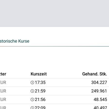
storische Kurse
zter
Kurszeit
Gehand. Stk.
EUR
17:35
304.227
EUR
21:59
249.961
EUR
21:56
48.545
EUR
22:09
40.497