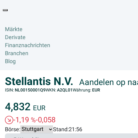
Goyax Logo
Toggle navigation
Märkte
Derivate
Finanznachrichten
Branchen
Blog
Stellantis N.V.
Aandelen op na
ISIN:
NL00150001Q9
WKN:
A2QL01
Währung:
EUR
4,832
EUR
-1,19
-0,058
%
Börse:
Stand:
21:56